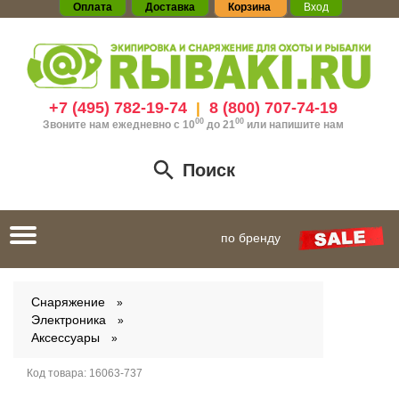
Оплата
Доставка
Корзина
Вход
+7 (495) 782-19-74
8 (800) 707-74-19
|
00
00
Звоните нам ежедневно с 10
до 21
или
напишите нам
Поиск
Toggle
по бренду
navigation
Снаряжение
Электроника
Аксессуары
Код товара:
16063-737