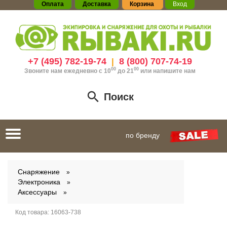
Оплата
Доставка
Корзина
Вход
+7 (495) 782-19-74
8 (800) 707-74-19
|
00
00
Звоните нам ежедневно с 10
до 21
или
напишите нам
Поиск
Toggle
по бренду
navigation
Снаряжение
Электроника
Аксессуары
Код товара:
16063-738