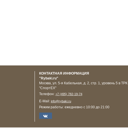
КОНТАКТНАЯ ИНФОРМАЦИЯ
"Rybaki.ru"
Москва
,
ул. 5-я Кабельная, д. 2, стр. 1, уровень 5 в ТРК
"СпортЕХ"
Телефон:
+7 (495) 782-19-74
E-Mail:
info@rybaki.ru
Режим работы:
ежедневно с 10:00 до 21:00