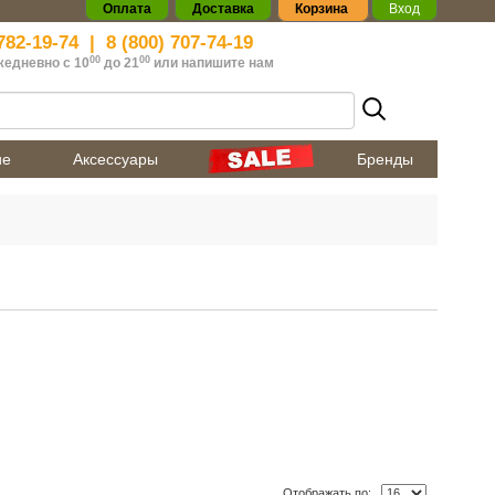
Оплата
Доставка
Корзина
Вход
782-19-74
|
8 (800) 707-74-19
00
00
жедневно с 10
до 21
или
напишите нам
ие
Аксессуары
Бренды
Отображать по: