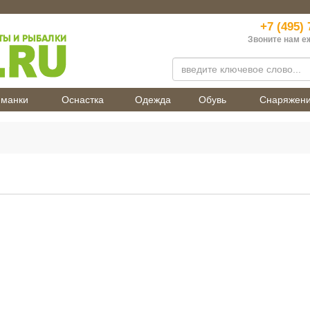
+7 (495) 
Звоните нам е
манки
Оснастка
Одежда
Обувь
Снаряжен