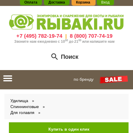
Оплата
Доставка
Корзина
Вход
+7 (495) 782-19-74
8 (800) 707-74-19
|
00
00
Звоните нам ежедневно с 10
до 21
или
напишите нам
Поиск
Toggle
по бренду
navigation
Удилища
Спиннинговые
Для голавля