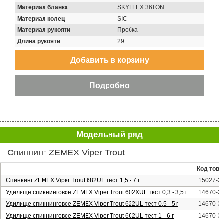
Материал бланка
SKYFLEX 36TON
Материал колец
SIC
Материал рукояти
Пробка
Длина рукояти
29
Модельный ряд
Спиннинг ZEMEX Viper Trout
Код то
Спиннинг ZEMEX Viper Trout 682UL тест 1,5 - 7 г
15027-
Удилище спиннинговое ZEMEX Viper Trout 602XUL тест 0,3 - 3,5 г
14670-
Удилище спиннинговое ZEMEX Viper Trout 622UL тест 0,5 - 5 г
14670-