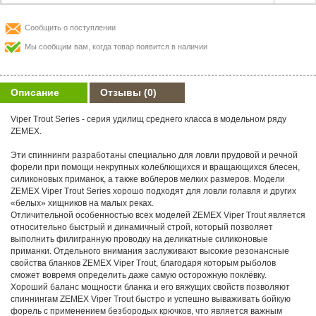
Удилище спиннинговое ZEMEX Viper Trout 662UL тест 1 - 6 г
14670-
Сообщить о поступлении
Мы сообщим вам, когда товар появится в наличии
Описание
Отзывы
(0)
Viper Trout Series - серия удилищ среднего класса в модельном ряду
ZEMEX.
Эти спиннинги разработаны специально для ловли прудовой и речной
форели при помощи некрупных колеблющихся и вращающихся блесен,
силиконовых приманок, а также воблеров мелких размеров. Модели
ZEMEX Viper Trout Series хорошо подходят для ловли голавля и других
«белых» хищников на малых реках.
Отличительной особенностью всех моделей ZEMEX Viper Trout является
относительно быстрый и динамичный строй, который позволяет
выполнить филигранную проводку на деликатные силиконовые
приманки. Отдельного внимания заслуживают высокие резонансные
свойства бланков ZEMEX Viper Trout, благодаря которым рыболов
сможет вовремя определить даже самую осторожную поклёвку.
Хороший баланс мощности бланка и его вяжущих свойств позволяют