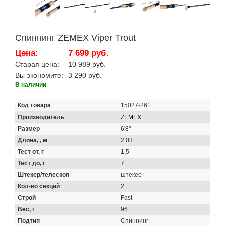
Спиннинг ZEMEX Viper Trout
Цена:
7 699 руб.
Старая цена:
10 989 руб.
Вы экономите:
3 290 руб.
В наличии
Код товара
15027-261
Производитель
ZEMEX
Размер
6'8"
Длина, , м
2.03
Тест от, г
1.5
Тест до, г
7
Штекер/телескоп
штекер
Кол-во секций
2
Строй
Fast
Вес, г
96
Подтип
Спиннинг