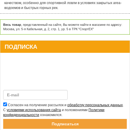
спиннингам ZEMEX Viper Trout быстро и успешно вываживать бойкую
форель с применением безбородых крючков, что является важным
качеством, особенно для спортивной ловли в условиях закрытых area-
водоемов и быстрых горных рек.
Весь товар
, представленный на сайте, Вы можете найти в магазине по адресу:
Москва, ул. 5-я Кабельная, д. 2, стр. 1, ур. 5 в ТРК "СпортЕХ"
ПОДПИСКА
Согласен на получение рассылок и
обработку персональных данных
.
С
условиями использования сайта
и положениями
Политики
конфиденциальности
ознакомился.