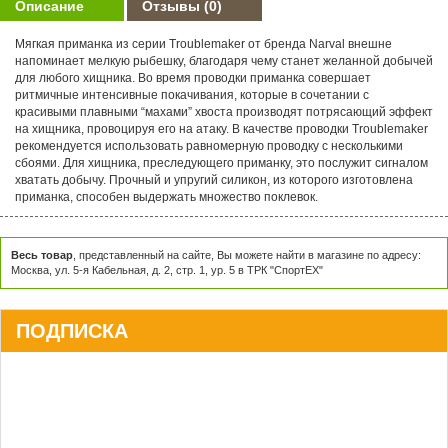
Описание
Отзывы
(0)
Мягкая приманка из серии Troublemaker от бренда Narval внешне
напоминает мелкую рыбешку, благодаря чему станет желанной добычей
для любого хищника. Во время проводки приманка совершает
ритмичные интенсивные покачивания, которые в сочетании с
красивыми плавными “махами” хвоста производят потрясающий эффект
на хищника, провоцируя его на атаку. В качестве проводки Troublemaker
рекомендуется использовать равномерную проводку с несколькими
сбоями. Для хищника, преследующего приманку, это послужит сигналом
хватать добычу. Прочный и упругий силикон, из которого изготовлена
приманка, способен выдержать множество поклевок.
Весь товар
, представленный на сайте, Вы можете найти в магазине по адресу:
Москва, ул. 5-я Кабельная, д. 2, стр. 1, ур. 5 в ТРК "СпортЕХ"
ПОДПИСКА