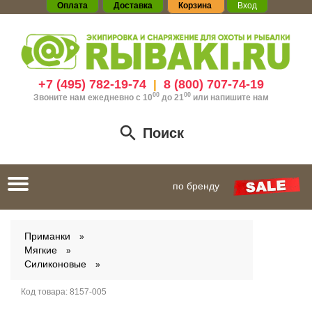
Оплата
Доставка
Корзина
Вход
+7 (495) 782-19-74
8 (800) 707-74-19
|
00
00
Звоните нам ежедневно с 10
до 21
или
напишите нам
Поиск
Toggle
по бренду
navigation
Приманки
Мягкие
Силиконовые
Код товара:
8157-005