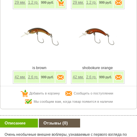
29
мм.
1.2
гр.
29
мм.
1.2
гр.
999 руб.
999 руб.
is brown
shobokure orange
42
мм.
2.6
гр.
42
мм.
2.6
гр.
999 руб.
999 руб.
Добавить в корзину
Сообщить о поступлении
Мы сообщим вам, когда товар появится в наличии
Описание
Отзывы
(0)
Очень необычные внешне воблеры, узнаваемые с первого взгляда по