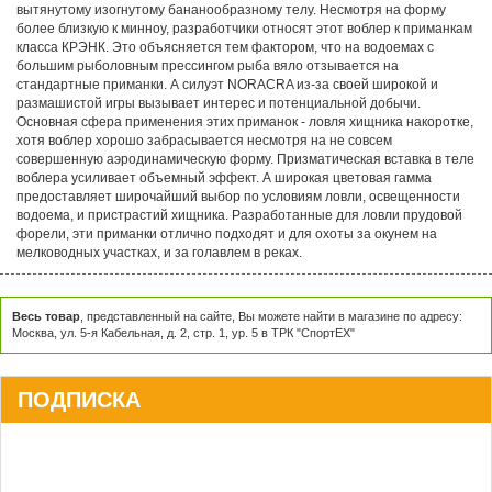
вытянутому изогнутому бананообразному телу. Несмотря на форму
более близкую к минноу, разработчики относят этот воблер к приманкам
класса КРЭНК. Это объясняется тем фактором, что на водоемах с
большим рыболовным прессингом рыба вяло отзывается на
стандартные приманки. А силуэт NORACRA из-за своей широкой и
размашистой игры вызывает интерес и потенциальной добычи.
Основная сфера применения этих приманок - ловля хищника накоротке,
хотя воблер хорошо забрасывается несмотря на не совсем
совершенную аэродинамическую форму. Призматическая вставка в теле
воблера усиливает объемный эффект. А широкая цветовая гамма
предоставляет широчайший выбор по условиям ловли, освещенности
водоема, и пристрастий хищника. Разработанные для ловли прудовой
форели, эти приманки отлично подходят и для охоты за окунем на
мелководных участках, и за голавлем в реках.
Весь товар
, представленный на сайте, Вы можете найти в магазине по адресу:
Москва, ул. 5-я Кабельная, д. 2, стр. 1, ур. 5 в ТРК "СпортЕХ"
ПОДПИСКА