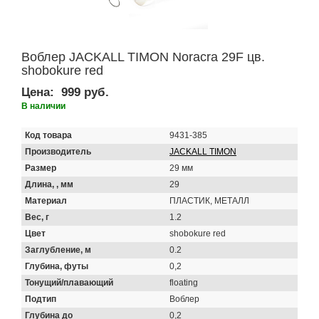
Воблер JACKALL TIMON Noracra 29F цв.
shobokure red
Цена:
999 руб.
В наличии
Код товара
9431-385
Производитель
JACKALL TIMON
Размер
29 мм
Длина, , мм
29
Материал
ПЛАСТИК, МЕТАЛЛ
Вес, г
1.2
Цвет
shobokure red
Заглубление, м
0.2
Глубина, футы
0,2
Тонущий/плавающий
floating
Подтип
Воблер
Глубина до
0,2