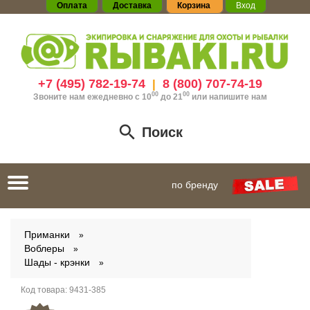
Оплата
Доставка
Корзина
Вход
+7 (495) 782-19-74
8 (800) 707-74-19
|
00
00
Звоните нам ежедневно с 10
до 21
или
напишите нам
Поиск
Toggle
по бренду
navigation
Приманки
Воблеры
Шады - крэнки
Код товара:
9431-385