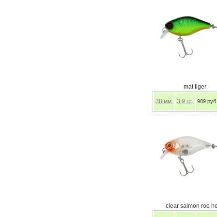
mat tiger
38
мм.
3.9
гр.
989 руб
clear salmon roe h