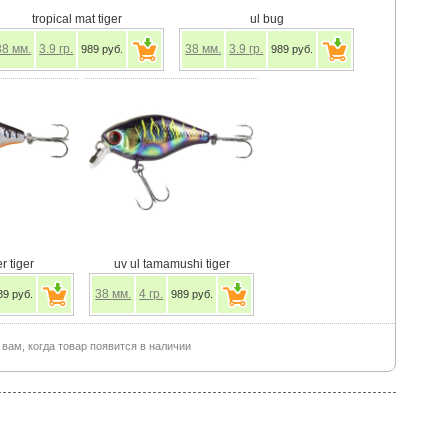
tropical mat tiger
ul bug
38
мм.
3.9
гр.
38
мм.
3.9
гр.
989 руб.
989 руб.
r tiger
uv ul tamamushi tiger
38
мм.
4
гр.
89 руб.
989 руб.
ам, когда товар появится в наличии