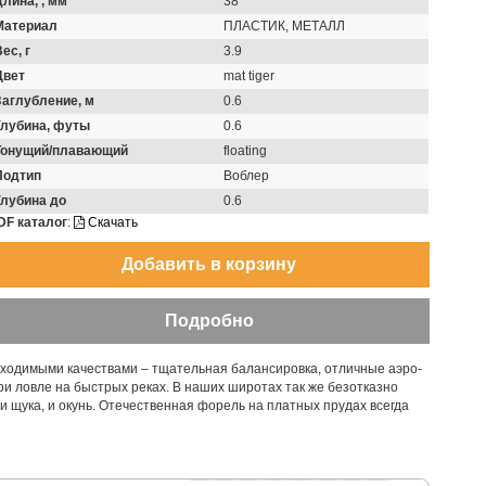
Длина, , мм
38
Материал
ПЛАСТИК, МЕТАЛЛ
ес, г
3.9
Цвет
mat tiger
Заглубление, м
0.6
Глубина, футы
0.6
Тонущий/плавающий
floating
Подтип
Воблер
Глубина до
0.6
DF каталог
:
Скачать
бходимыми качествами – тщательная балансировка, отличные аэро-
ри ловле на быстрых реках. В наших широтах так же безотказно
 и щука, и окунь. Отечественная форель на платных прудах всегда