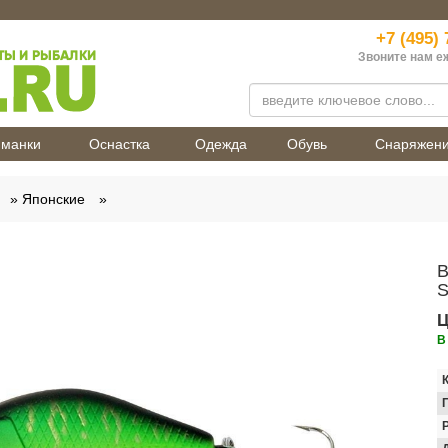
+7 (495) 
Звоните нам е
манки
Оснастка
Одежда
Обувь
Снаряжен
Японские
В
S
Ц
В