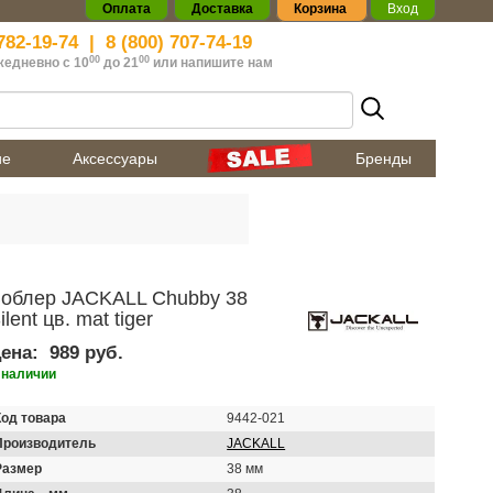
Оплата
Доставка
Корзина
Вход
782-19-74
|
8 (800) 707-74-19
00
00
жедневно с 10
до 21
или
напишите нам
ие
Аксессуары
Бренды
облер JACKALL Chubby 38
ilent цв. mat tiger
ена:
989 руб.
 наличии
Код товара
9442-021
Производитель
JACKALL
Размер
38 мм