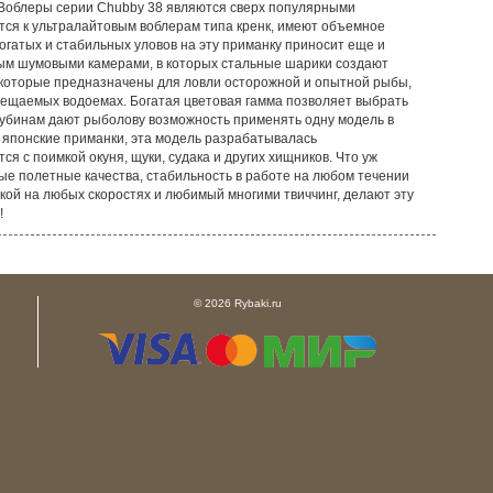
 Воблеры серии Chubby 38 являются сверх популярными
ятся к ультралайтовым воблерам типа кренк, имеют объемное
огатых и стабильных уловов на эту приманку приносит еще и
ным шумовыми камерами, в которых стальные шарики создают
, которые предназначены для ловли осторожной и опытной рыбы,
осещаемых водоемах. Богатая цветовая гамма позволяет выбрать
лубинам дают рыболову возможность применять одну модель в
 японские приманки, эта модель разрабатывалась
я с поимкой окуня, щуки, судака и других хищников. Что уж
ые полетные качества, стабильность в работе на любом течении
дкой на любых скоростях и любимый многими твиччинг, делают эту
!
© 2026 Rybaki.ru