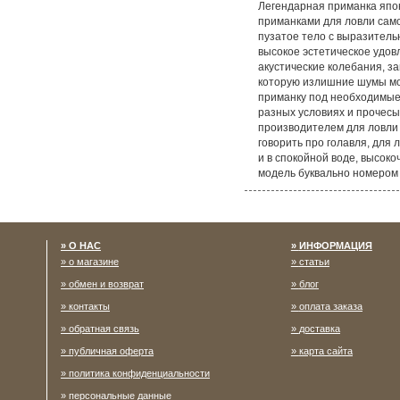
Легендарная приманка япон
приманками для ловли само
пузатое тело с выразитель
высокое эстетическое удо
акустические колебания, з
которую излишние шумы мог
приманку под необходимые 
разных условиях и прочесы
производителем для ловли ф
говорить про голавля, для
и в спокойной воде, высок
модель буквально номером 
О НАС
ИНФОРМАЦИЯ
о магазине
статьи
обмен и возврат
блог
контакты
оплата заказа
обратная связь
доставка
публичная оферта
карта сайта
политика конфиденциальности
персональные данные