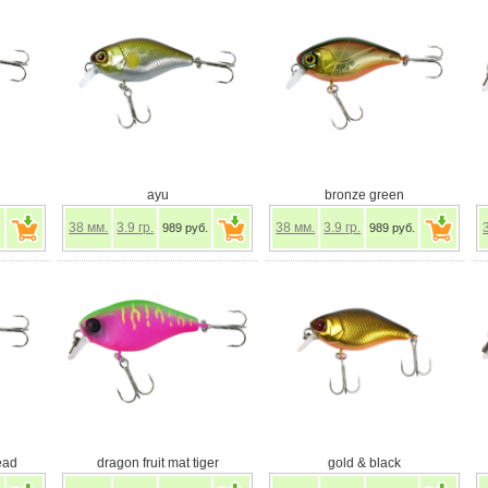
ayu
bronze green
38
мм.
3.9
гр.
38
мм.
3.9
гр.
.
989 руб.
989 руб.
ead
dragon fruit mat tiger
gold & black