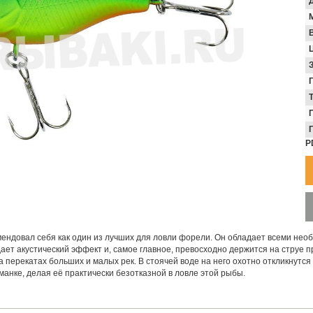
В
P
мендовал себя как один из лучших для ловли форели. Он обладает всеми нео
ает акустический эффект и, самое главное, превосходно держится на струе п
на перекатах больших и малых рек. В стоячей воде на него охотно откликнутся
манке, делая её практически безотказной в ловле этой рыбы.