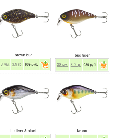
brown bug
bug tiger
38
мм.
3.9
гр.
989 руб.
38
мм.
3.9
гр.
989 руб.
hl silver & black
iwana