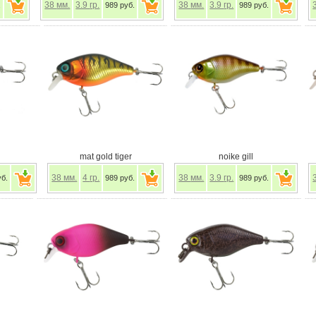
38
мм.
3.9
гр.
38
мм.
3.9
гр.
.
989 руб.
989 руб.
mat gold tiger
noike gill
38
мм.
4
гр.
38
мм.
3.9
гр.
уб.
989 руб.
989 руб.