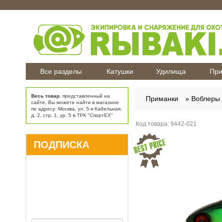
Все разделы
Катушки
Удилища
При
Весь товар
, представленный на
Приманки
Воблеры
сайте, Вы можете найти в магазине
по адресу: Москва, ул. 5-я Кабельная,
д. 2, стр. 1, ур. 5 в ТРК "СпортЕХ"
Код товара:
9442-021
ПОДПИСКА