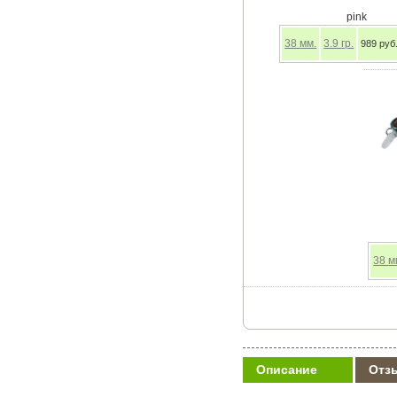
pink
38
мм.
3.9
гр.
989 руб
38
м
Описание
Отз