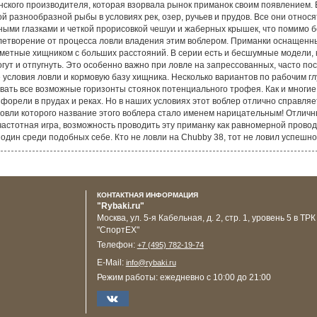
ского производителя, которая взорвала рынок приманок своим появлением.
й разнообразной рыбы в условиях рек, озер, ручьев и прудов. Все они относ
ными глазками и четкой прорисовкой чешуи и жаберных крышек, что помимо б
влетворение от процесса ловли владения этим воблером. Приманки оснащен
аметные хищником с больших расстояний. В серии есть и бесшумные модели
ут и отпугнуть. Это особенно важно при ловле на запрессованных, часто п
условия ловли и кормовую базу хищника. Несколько вариантов по рабочим г
вать все возможные горизонты стоянок потенциального трофея. Как и многие
орели в прудах и реках. Но в наших условиях этот воблер отлично справляетс
 ловли которого название этого воблера стало именем нарицательным! Отличн
очастотная игра, возможность проводить эту приманку как равномерной прово
один среди подобных себе. Кто не ловли на Chubby 38, тот не ловил успешно
КОНТАКТНАЯ ИНФОРМАЦИЯ
"Rybaki.ru"
Москва
,
ул. 5-я Кабельная, д. 2, стр. 1, уровень 5 в ТРК
"СпортЕХ"
Телефон:
+7 (495) 782-19-74
E-Mail:
info@rybaki.ru
Режим работы:
ежедневно с 10:00 до 21:00