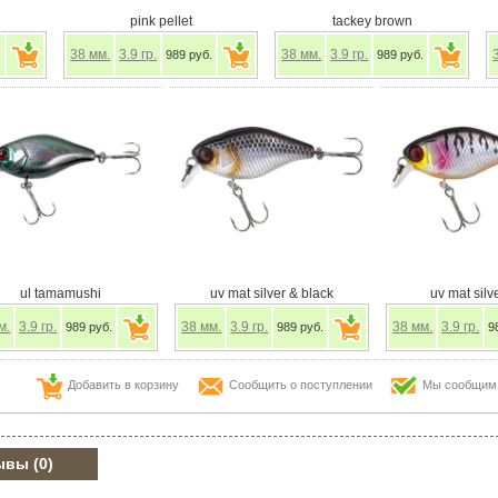
pink pellet
tackey brown
38
мм.
3.9
гр.
38
мм.
3.9
гр.
.
989 руб.
989 руб.
ul tamamushi
uv mat silver & black
uv mat silve
м.
3.9
гр.
38
мм.
3.9
гр.
38
мм.
3.9
гр.
989 руб.
989 руб.
9
Добавить в корзину
Сообщить о поступлении
Мы сообщим в
ывы
(0)