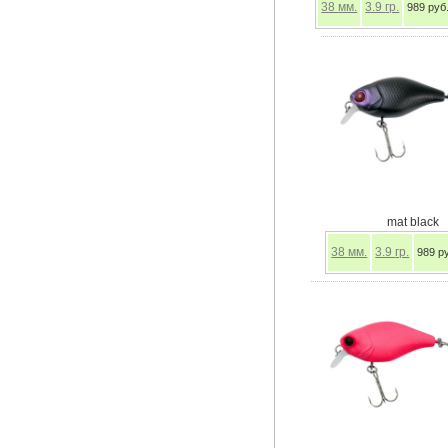
38
мм.
3.9
гр.
989 руб
mat black
38
мм.
3.9
гр.
989 р