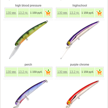
high blood pressure
highschool
130
мм.
13.2
гр.
130
мм.
13.2
гр.
1 159 руб.
1 159 руб.
perch
purple chrome
130
мм.
13.2
гр.
130
мм.
13.2
гр.
1 159 руб.
1 159 руб.