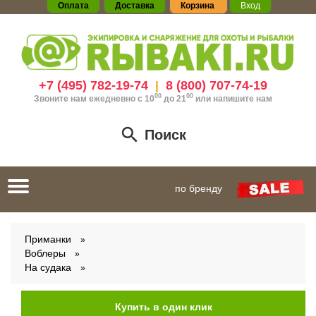
Оплата
Доставка
Корзина
Вход
+7 (495) 782-19-74
8 (800) 707-74-19
|
00
00
Звоните нам ежедневно с 10
до 21
или
напишите нам
Поиск
Toggle
по бренду
navigation
Приманки
Воблеры
На судака