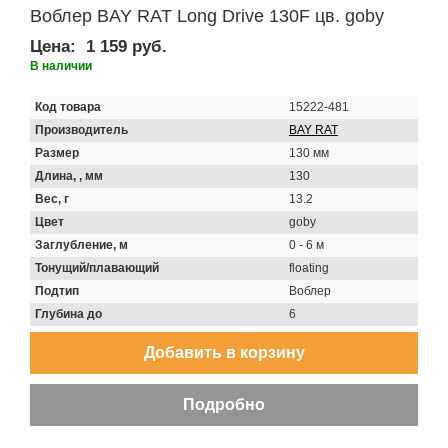
Воблер BAY RAT Long Drive 130F цв. goby
Цена:
1 159 руб.
В наличии
Код товара
15222-481
Производитель
BAY RAT
Размер
130 мм
Длина, , мм
130
Вес, г
13.2
Цвет
goby
Заглубление, м
0 - 6 м
Тонущий/плавающий
floating
Подтип
Воблер
Глубина до
6