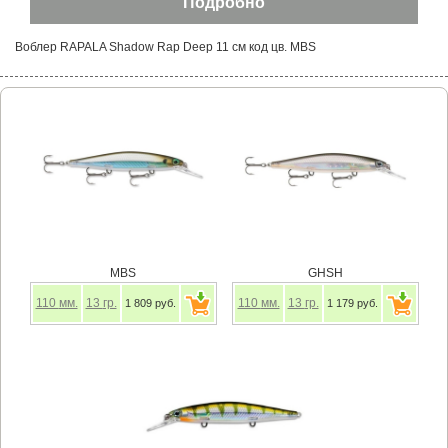
Воблер RAPALA Shadow Rap Deep 11 см код цв. MBS
MBS
GHSH
110
мм.
13
гр.
110
мм.
13
гр.
1 809 руб.
1 179 руб.