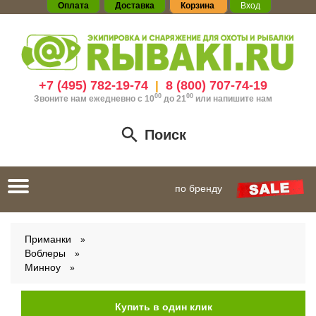
Оплата
Доставка
Корзина
Вход
+7 (495) 782-19-74
8 (800) 707-74-19
|
00
00
Звоните нам ежедневно с 10
до 21
или
напишите нам
Поиск
Toggle
по бренду
navigation
Приманки
Воблеры
Минноу