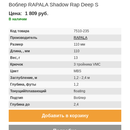
Воблер RAPALA Shadow Rap Deep S
Цена:
1 809 руб.
В наличии
Код товара
7510-235
Производитель
RAPALA
Размер
110 мм
Длина, , мм
110
Вес, г
13
Крючок
3 тройника VMC
Цвет
MBS
Заглубление, м
1,2 - 2,4 м
Глубина, футы
1,2
Тонущий/плавающий
floating
Подтип
Воблер
Глубина до
2,4