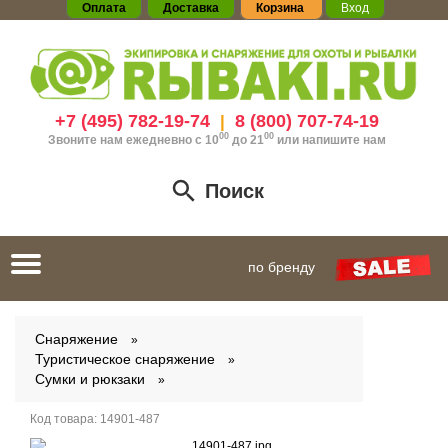
Оплата
Доставка
Корзина
Вход
+7 (495) 782-19-74
8 (800) 707-74-19
|
00
00
Звоните нам ежедневно с 10
до 21
или
напишите нам
Поиск
Toggle
по бренду
navigation
Снаряжение
Туристическое снаряжение
Сумки и рюкзаки
Код товара:
14901-487