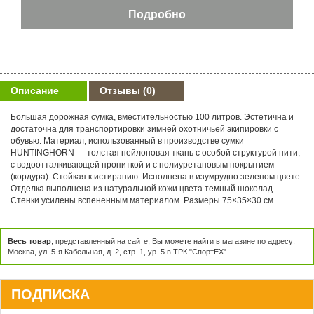
Описание
Отзывы
(0)
Большая дорожная сумка, вместительностью 100 литров. Эстетична и
достаточна для транспортировки зимней охотничьей экипировки с
обувью. Материал, использованный в производстве сумки
HUNTINGHORN — толстая нейлоновая ткань с особой структурой нити,
с водоотталкивающей пропиткой и с полиуретановым покрытием
(кордура). Стойкая к истиранию. Исполнена в изумрудно зеленом цвете.
Отделка выполнена из натуральной кожи цвета темный шоколад.
Стенки усилены вспененным материалом. Размеры 75×35×30 см.
Весь товар
, представленный на сайте, Вы можете найти в магазине по адресу:
Москва, ул. 5-я Кабельная, д. 2, стр. 1, ур. 5 в ТРК "СпортЕХ"
ПОДПИСКА