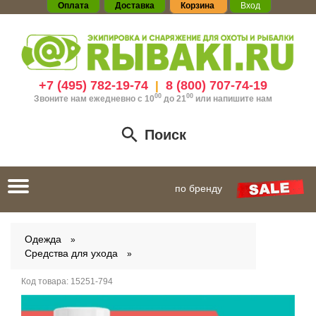
Оплата
Доставка
Корзина
Вход
+7 (495) 782-19-74
8 (800) 707-74-19
|
00
00
Звоните нам ежедневно с 10
до 21
или
напишите нам
Поиск
Toggle
по бренду
navigation
Одежда
Средства для ухода
Код товара:
15251-794