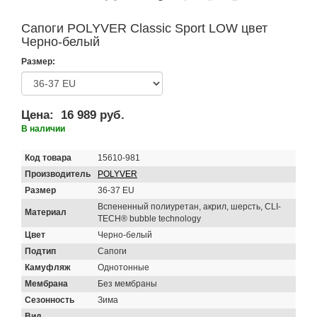
Сапоги POLYVER Classic Sport LOW цвет
Черно-белый
Размер:
Цена:
16 989 руб.
В наличии
Код товара
15610-981
Производитель
POLYVER
Размер
36-37 EU
Вспененный полиуретан, акрил, шерсть, CLI-
Материал
TECH® bubble technology
Цвет
Черно-белый
Подтип
Сапоги
Камуфляж
Однотонные
Мембрана
Без мембраны
Сезонность
Зима
Вид