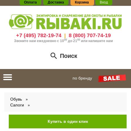
Оплата
Доставка
Корзина
Вход
+7 (495) 782-19-74
8 (800) 707-74-19
|
00
00
Звоните нам ежедневно с 10
до 21
или
напишите нам
Поиск
Toggle
по бренду
navigation
Обувь
Сапоги