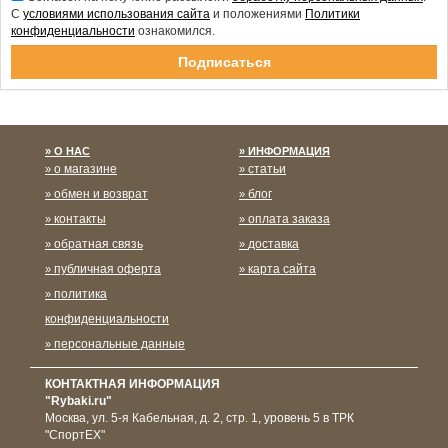
С
условиями использования сайта
и положениями
Политики
конфиденциальности
ознакомился.
Спасибо за подписку!
О НАС
ИНФОРМАЦИЯ
о магазине
статьи
обмен и возврат
блог
контакты
оплата заказа
обратная связь
доставка
публичная оферта
карта сайта
политика
конфиденциальности
персональные данные
КОНТАКТНАЯ ИНФОРМАЦИЯ
"Rybaki.ru"
Москва
,
ул. 5-я Кабельная, д. 2, стр. 1, уровень 5 в ТРК
"СпортЕХ"