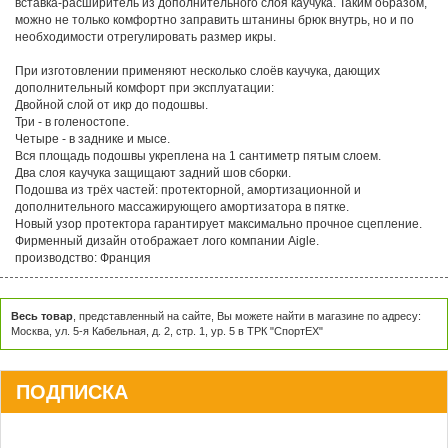
вставка-расширитель из дополнительного слоя каучука. Таким образом,
можно не только комфортно заправить штанины брюк внутрь, но и по
необходимости отрегулировать размер икры.
При изготовлении применяют несколько слоёв каучука, дающих
дополнительный комфорт при эксплуатации:
Двойной слой от икр до подошвы.
Три - в голеностопе.
Четыре - в заднике и мысе.
Вся площадь подошвы укреплена на 1 сантиметр пятым слоем.
Два слоя каучука защищают задний шов сборки.
Подошва из трёх частей: протекторной, амортизационной и
дополнительного массажирующего амортизатора в пятке.
Новый узор протектора гарантирует максимально прочное сцепление.
Фирменный дизайн отображает лого компании Aigle.
производство: Франция
Весь товар
, представленный на сайте, Вы можете найти в магазине по адресу:
Москва, ул. 5-я Кабельная, д. 2, стр. 1, ур. 5 в ТРК "СпортЕХ"
ПОДПИСКА