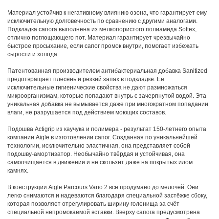
Материал устойчив к негативному влиянию озона, что гарантирует ему
исключительную долговечность по сравнению с другими аналогами.
Подкладка сапога выполнена из мелкопористого полиамида Softex,
отлично поглощающего пот. Материал гарантирует чрезвычайно
быстрое просыхание, если сапог промок внутри, помогает избежать
сырости и холода.
Патентованная производителем антибактериальная добавка Sanitized
предотвращает плесень и резкий запах в подкладке. Её
исключительные гигиенические свойства не дают размножаться
микроорганизмам, которые попадают внутрь с зачерпнутой водой. Эта
уникальная добавка не вымывается даже при многократном попадании
влаги, не разрушается под действием моющих составов.
Подошва Actigrip из каучука и полимера - результат 150-летнего опыта
компании Aigle в изготовлении сапог. Созданная по уникальнейшей
технологии, исключительно эластичная, она представляет собой
подошву-амортизатор. Необычайно твёрдая и устойчивая, она
самоочищается в движении и не скользит даже на покрытых илом
камнях.
В конструкции Aigle Parcours Vario 2 всё продумано до мелочей. Они
легко снимаются и надеваются благодаря специальной застёжке сбоку,
которая позволяет отрегулировать ширину голенища за счёт
специальной непромокаемой вставки. Вверху сапога предусмотрена