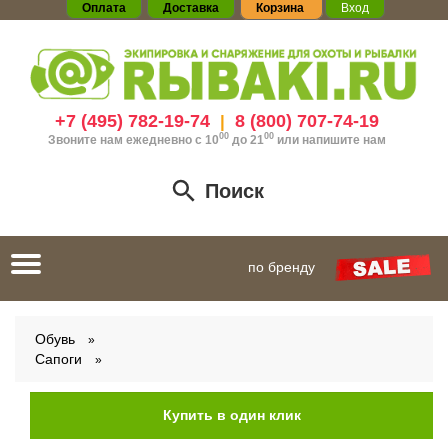
Оплата
Доставка
Корзина
Вход
+7 (495) 782-19-74
8 (800) 707-74-19
|
00
00
Звоните нам ежедневно с 10
до 21
или
напишите нам
Поиск
Toggle
по бренду
navigation
Обувь
Сапоги