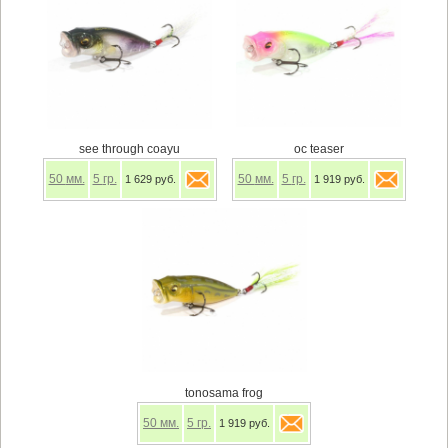
see through coayu
oc teaser
50
мм.
5
гр.
50
мм.
5
гр.
1 629 руб.
1 919 руб.
tonosama frog
50
мм.
5
гр.
1 919 руб.