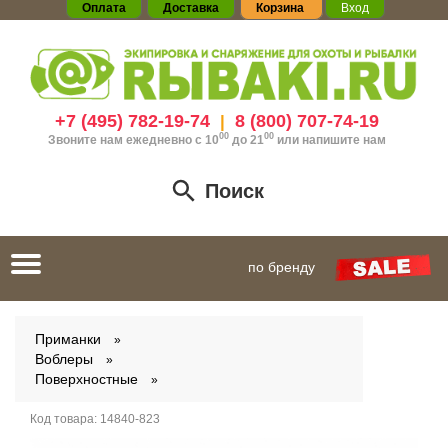
Оплата
Доставка
Корзина
Вход
+7 (495) 782-19-74
8 (800) 707-74-19
|
00
00
Звоните нам ежедневно с 10
до 21
или
напишите нам
Поиск
Toggle
по бренду
navigation
Приманки
Воблеры
Поверхностные
Код товара:
14840-823