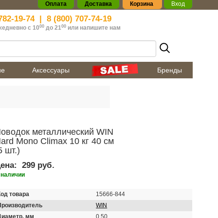
Оплата
Доставка
Корзина
Вход
782-19-74
|
8 (800) 707-74-19
00
00
жедневно с 10
до 21
или
напишите нам
ие
Аксессуары
Бренды
оводок металлический WIN
ard Mono Climax 10 кг 40 см
5 шт.)
ена:
299 руб.
 наличии
Код товара
15666-844
Производитель
WIN
Диаметр, мм
0,50