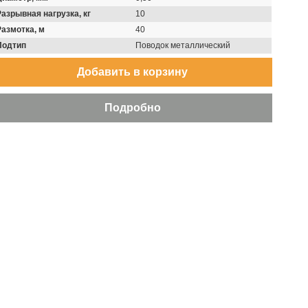
Разрывная нагрузка, кг
10
Размотка, м
40
Подтип
Поводок металлический