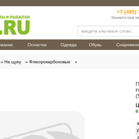
+7 (495) 
Звоните нам е
манки
Оснастка
Одежда
Обувь
Снаряжен
На щуку
Флюорокарбоновые
П
H
(
Ц
В