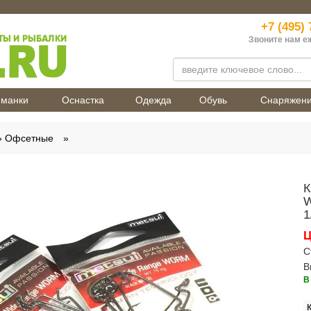
+7 (495) 
Звоните нам е
манки
Оснастка
Одежда
Обувь
Снаряжен
Офсетные
К
W
1
Ц
С
В
В