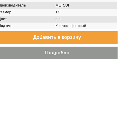
Производитель
METSUI
Размер
1/0
Цвет
bln
Подтип
Крючок офсетный