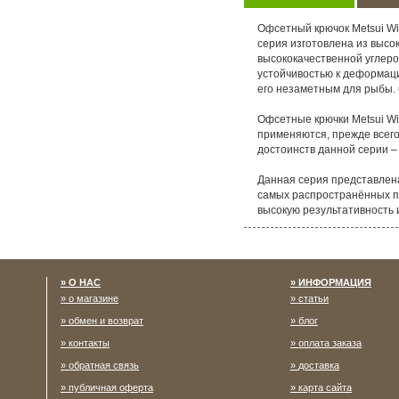
Офсетный крючок Metsui Wi
серия изготовлена из высо
высококачественной углер
устойчивостью к деформаци
его незаметным для рыбы. 
Офсетные крючки Metsui Wi
применяются, прежде всего,
достоинств данной серии –
Данная серия представлен
самых распространённых пр
высокую результативность и
О НАС
ИНФОРМАЦИЯ
о магазине
статьи
обмен и возврат
блог
контакты
оплата заказа
обратная связь
доставка
публичная оферта
карта сайта