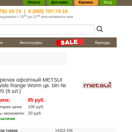
Оплата
Доставка
Корзина
Вход
782-19-74
|
8 (800) 707-74-19
00
00
жедневно с 10
до 21
или
напишите нам
ие
Аксессуары
Бренды
рючок офсетный METSUI
ide Range Worm цв. bln №
/0 (6 шт.)
ена:
85 руб.
тарая цена:
105 руб.
ы экономите:
20 руб.
 наличии
Код товара
14322-156