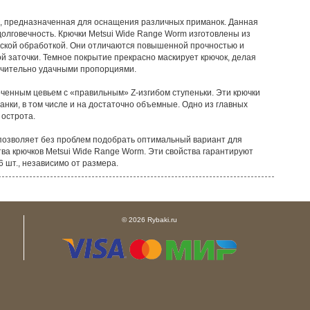
а, предназначенная для оснащения различных приманок. Данная
долговечность. Крючки Metsui Wide Range Worm изготовлены из
еской обработкой. Они отличаются повышенной прочностью и
 заточки. Темное покрытие прекрасно маскирует крючок, делая
лючительно удачными пропорциями.
ченным цевьем с «правильным» Z-изгибом ступеньки. Эти крючки
анки, в том числе и на достаточно объемные. Одно из главных
 острота.
озволяет без проблем подобрать оптимальный вариант для
ва крючков Metsui Wide Range Worm. Эти свойства гарантируют
 шт., независимо от размера.
© 2026 Rybaki.ru