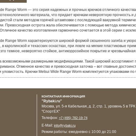
de Range Worm — это серия надежных и прочных крючков отличного качеств
котехнологичного материала, что придает крючкам невероятную прочность и 
одистой стали методом горячей штамповки с последующей вакуумной термич
и. Превосходная острота жала обеспечивается с помощью метода химической
Отличное качество изготовления гармонично сочетается в этой серии с иск
de Range Worm характеризуются широкой формой скошенного загиба и укоро
 в каролинской и техасских оснастках, при ловле на мягкие пластиковые прим
 это темное, невероятно стойкое, антикоррозийное покрытие и чрезвычайная
а всевозможными размерными модификациями. Такой широкий ассортимент п
иманок. Отменное качество и превосходная заточка – вот главные достоинст
 уловистость. Крючки Metsui Wide Range Worm комплектуются упаковками по 6
КОНТАКТНАЯ ИНФОРМАЦИЯ
"Rybaki.ru"
Москва
,
ул. 5-я Кабельная, д. 2, стр. 1, уровень 5 в ТРК
"СпортЕХ"
Телефон:
+7 (495) 782-19-74
E-Mail:
info@rybaki.ru
Режим работы:
ежедневно с 10:00 до 21:00