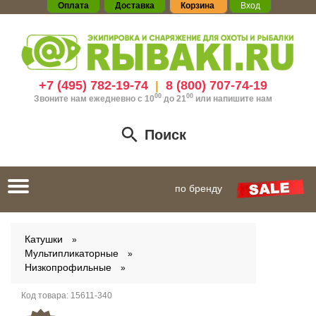
Оплата
Доставка
Корзина
Вход
+7 (495) 782-19-74
8 (800) 707-74-19
|
00
00
Звоните нам ежедневно с 10
до 21
или
напишите нам
Поиск
Toggle
по бренду
navigation
Катушки
Мультипликаторные
Низкопрофильные
Код товара:
15611-340