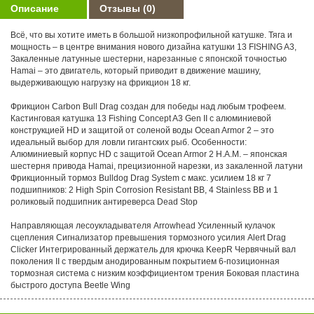
Описание
Отзывы
(0)
Всё, что вы хотите иметь в большой низкопрофильной катушке. Тяга и
мощность – в центре внимания нового дизайна катушки 13 FISHING A3,
Закаленные латунные шестерни, нарезанные с японской точностью
Hamai – это двигатель, который приводит в движение машину,
выдерживающую нагрузку на фрикцион 18 кг.
Фрикцион Carbon Bull Drag создан для победы над любым трофеем.
Кастинговая катушка 13 Fishing Concept A3 Gen II с алюминиевой
конструкцией HD и защитой от соленой воды Ocean Armor 2 – это
идеальный выбор для ловли гигантских рыб. Особенности:
Алюминиевый корпус HD с защитой Ocean Armor 2 H.A.M. – японская
шестерня привода Hamai, прецизионной нарезки, из закаленной латуни
Фрикционный тормоз Bulldog Drag System с макс. усилием 18 кг 7
подшипников: 2 High Spin Corrosion Resistant BB, 4 Stainless BB и 1
роликовый подшипник антиреверса Dead Stop
Направляющая лесоукладывателя Arrowhead Усиленный кулачок
сцепления Сигнализатор превышения тормозного усилия Alert Drag
Clicker Интегрированный держатель для крючка KeepR Червячный вал
поколения II с твердым анодированным покрытием 6-позиционная
тормозная система с низким коэффициентом трения Боковая пластина
быстрого доступа Beetle Wing