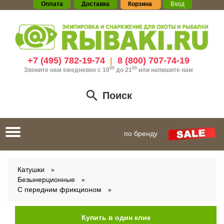
Оплата
Доставка
Корзина
Вход
+7 (495) 782-19-74
8 (800) 707-74-19
|
00
00
Звоните нам ежедневно с 10
до 21
или
напишите нам
Поиск
Toggle
по бренду
navigation
Катушки
Безынерционные
С передним фрикционом