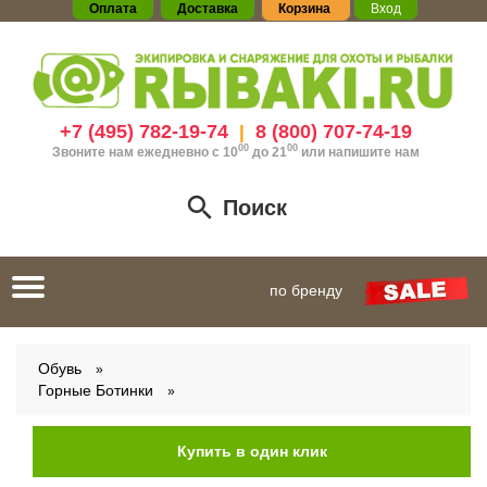
Оплата
Доставка
Корзина
Вход
+7 (495) 782-19-74
8 (800) 707-74-19
|
00
00
Звоните нам ежедневно с 10
до 21
или
напишите нам
Поиск
Toggle
по бренду
navigation
Обувь
Горные Ботинки