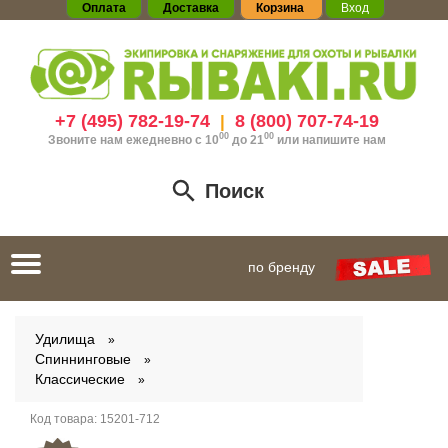
Оплата
Доставка
Корзина
Вход
+7 (495) 782-19-74
8 (800) 707-74-19
|
00
00
Звоните нам ежедневно с 10
до 21
или
напишите нам
Поиск
Toggle
по бренду
navigation
Удилища
Спиннинговые
Классические
Код товара:
15201-712