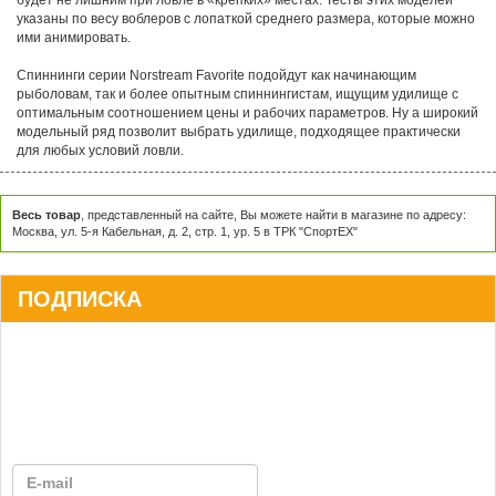
будет не лишним при ловле в «крепких» местах. Тесты этих моделей
указаны по весу воблеров с лопаткой среднего размера, которые можно
ими анимировать.
Спиннинги серии Norstream Favorite подойдут как начинающим
рыболовам, так и более опытным спиннингистам, ищущим удилище с
оптимальным соотношением цены и рабочих параметров. Ну а широкий
модельный ряд позволит выбрать удилище, подходящее практически
для любых условий ловли.
Весь товар
, представленный на сайте, Вы можете найти в магазине по адресу:
Москва, ул. 5-я Кабельная, д. 2, стр. 1, ур. 5 в ТРК "СпортЕХ"
ПОДПИСКА