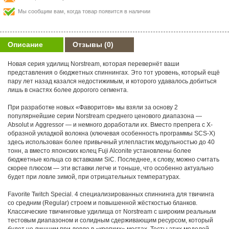
Мы сообщим вам, когда товар появится в наличии
Описание
Отзывы
(0)
Новая серия удилищ Norstream, которая перевернёт ваши
представления о бюджетных спиннингах. Это тот уровень, который ещё
пару лет назад казался недостижимым, и которого удавалось добиться
лишь в снастях более дорогого сегмента.
При разработке новых «Фаворитов» мы взяли за основу 2
популярнейшие серии Norstream среднего ценового диапазона —
Absolut и Aggressor — и немного доработали их. Вместо препрега с X-
образной укладкой волокна (ключевая особенность программы SCS-X)
здесь использован более привычный углепластик модульностью до 40
тонн, а вместо японских колец Fuji Alconite установлены более
бюджетные кольца со вставками SiC. Последнее, к слову, можно считать
скорее плюсом — эти вставки легче и тоньше, что особенно актуально
будет при ловле зимой, при отрицательных температурах.
Favorite Twitch Special. 4 специализированных спиннинга для твичинга
со средним (Regular) строем и повышенной жёсткостью бланков.
Классические твичинговые удилища от Norstream с широким реальным
тестовым диапазоном и солидным сдерживающим ресурсом, который