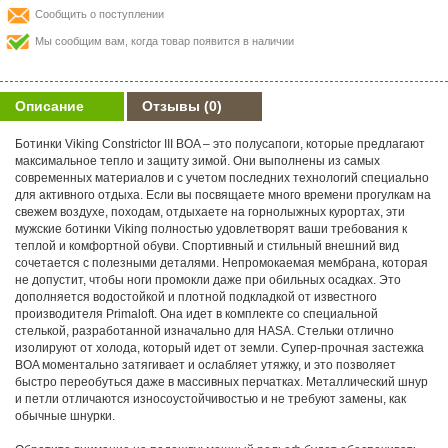
Сообщить о поступлении
Мы сообщим вам, когда товар появится в наличии
Описание
Отзывы
(0)
Ботинки Viking Constrictor III BOA – это полусапоги, которые предлагают
максимальное тепло и защиту зимой. Они выполнены из самых
современных материалов и с учетом последних технологий специально
для активного отдыха. Если вы посвящаете много времени прогулкам на
свежем воздухе, походам, отдыхаете на горнолыжных курортах, эти
мужские ботинки Viking полностью удовлетворят ваши требования к
теплой и комфортной обуви. Спортивный и стильный внешний вид
сочетается с полезными деталями. Непромокаемая мембрана, которая
не допустит, чтобы ноги промокли даже при обильных осадках. Это
дополняется водостойкой и плотной подкладкой от известного
производителя Primaloft. Она идет в комплекте со специальной
стелькой, разработанной изначально для НАSА. Стельки отлично
изолируют от холода, который идет от земли. Супер-прочная застежка
BOA моментально затягивает и ослабляет утяжку, и это позволяет
быстро переобуться даже в массивных перчатках. Металлический шнур
и петли отличаются износоустойчивостью и не требуют замены, как
обычные шнурки.