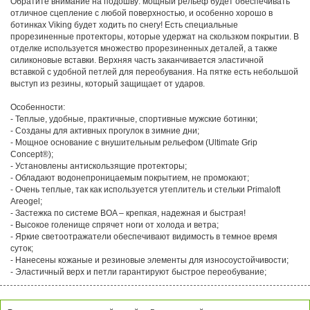
Обратите внимание на подошву: мощный рельеф будет обеспечивать
отличное сцепление с любой поверхностью, и особенно хорошо в
ботинках Viking будет ходить по снегу! Есть специальные
прорезиненные протекторы, которые удержат на скользком покрытии. В
отделке используется множество прорезиненных деталей, а также
силиконовые вставки. Верхняя часть заканчивается эластичной
вставкой с удобной петлей для переобувания. На пятке есть небольшой
выступ из резины, который защищает от ударов.
Особенности:
- Теплые, удобные, практичные, спортивные мужские ботинки;
- Созданы для активных прогулок в зимние дни;
- Мощное основание с внушительным рельефом (Ultimate Grip
Concept®);
- Установлены антискользящие протекторы;
- Обладают водонепроницаемым покрытием, не промокают;
- Очень теплые, так как используется утеплитель и стельки Primaloft
Areogel;
- Застежка по системе BOA – крепкая, надежная и быстрая!
- Высокое голенище спрячет ноги от холода и ветра;
- Яркие светоотражатели обеспечивают видимость в темное время
суток;
- Нанесены кожаные и резиновые элементы для износоустойчивости;
- Эластичный верх и петли гарантируют быстрое переобувание;