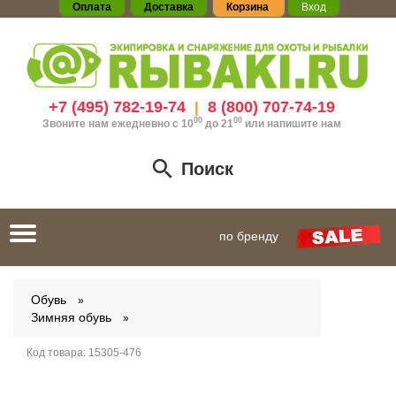
Оплата
Доставка
Корзина
Вход
+7 (495) 782-19-74
8 (800) 707-74-19
|
00
00
Звоните нам ежедневно с 10
до 21
или
напишите нам
Поиск
Toggle
по бренду
navigation
Обувь
Зимняя обувь
Код товара:
15305-476