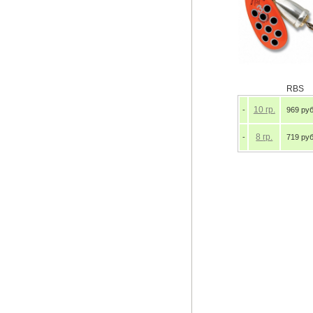
RBS
10
гр.
-
969 руб
8
гр.
-
719 руб