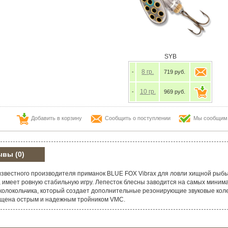
SYB
8
гр.
-
719 руб.
10
гр.
-
969 руб.
Добавить в корзину
Сообщить о поступлении
Мы сообщим в
ывы
(0)
известного производителя приманок BLUE FOX Vibrax для ловли хищной рыбы
, имеет ровную стабильную игру. Лепесток блесны заводится на самых минима
 колокольчика, который создает дополнительные резонирующие звуковые ко
нащена острым и надежным тройником VMC.