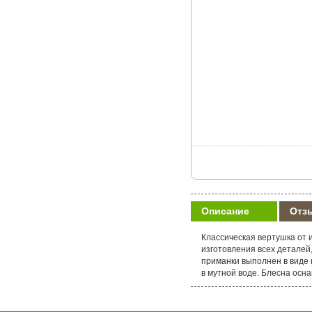
Описание
Отз
Классическая вертушка от 
изготовления всех деталей
приманки выполнен в виде
в мутной воде. Блесна ос