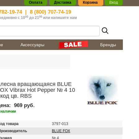
Оплата
Доставка
Корзина
Вход
782-19-74
|
8 (800) 707-74-19
00
00
жедневно с 10
до 21
или
напишите нам
ие
Аксессуары
Бренды
лесна вращающаяся BLUE
OX Vibrax Hot Pepper № 4 10
 код цв. RBS
ена:
969 руб.
 наличии
Код товара
3797-013
Производитель
BLUE FOX
Размер
№ 4