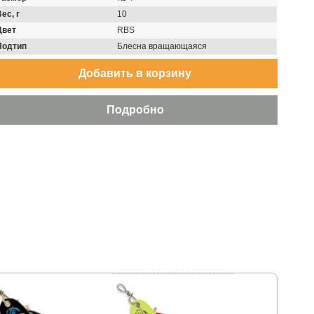
ес, г
10
Цвет
RBS
Подтип
Блесна вращающаяся