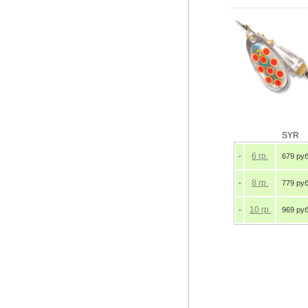
SYR
6
гр.
-
679 руб
8
гр.
-
779 руб
10
гр.
-
969 руб