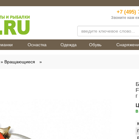
+7 (495) 
Звоните нам е
манки
Оснастка
Одежда
Обувь
Снаряжен
Вращающиеся
Б
F
г
Ц
В