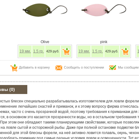
Olive
pink
19
мм.
1.5
гр.
19
мм.
1.5
гр.
429 руб.
429 руб.
Добавить в корзину
Сообщить о поступлении
Мы сообщим в
ывы
(0)
истых блесен специально разрабатывалась изготовителем для ловли форели
менение легчайших снастей и приманок, и к этому вопросу фирма отнеслась к
доемах, часто с очень прозрачной водой, поэтому требования к приманкам для
ся, в основном это касается прозрачности воды, но в остальном требования 
При этом они обладают такими планирующими свойствами, которые позволяю
 на ловле сытой и осторожной рыбы. Даже при полной остановке подмотки б
нной для этой блесны форели, на неё активно ловится голавль, окунь, чехон
подобрать приманку под самые разные условия ловли и освещенности. Тут ес