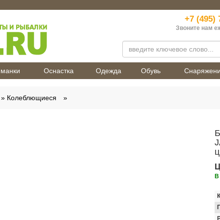
+7 (495) 
Звоните нам е
манки
Оснастка
Одежда
Обувь
Снаряжен
Колеблющиеся
Б
J
ц
Ц
В