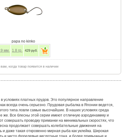
papa no kinko
19
мм.
1.8
гр.
429 руб.
ам, когда товар появится в наличии
 в условиях платных прудов. Это популярное направление
ак всегда очень серьезно. Прудовая рыбалка в Японии ведется,
 этого типа ловли самые высочайшие. В наших условиях среда
те же. Все блесны этой серии имеют отличную аэродинамику и
т совершать проводку приманки на минимальных скоростях, что
лесна продолжает совершать колебательные движения на
ь и даже такая откровенно мирная рыба как уклейка. Широкая
ть и чисто форелевые кислотные тона, и более привычные и