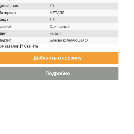
Длина, , мм
19
Материал
МЕТАЛЛ
ес, г
1.5
Крючок
Одинарный
Цвет
karashi
Подтип
Блесна колеблющаяся
DF каталог
:
Скачать