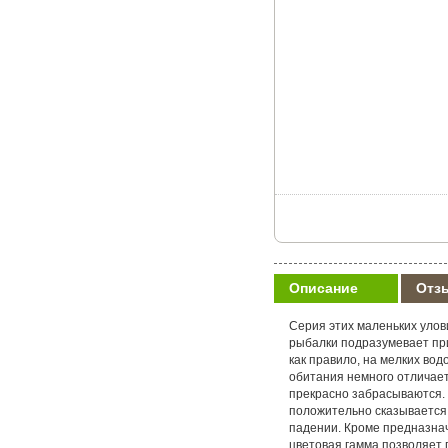
Описание
Отз
Серия этих маленьких улов
рыбалки подразумевает при
как правило, на мелких во
обитания немного отличает
прекрасно забрасываются. 
положительно сказывается
падении. Кроме предназначе
цветовая гамма позволяет 