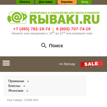
Оплата
Доставка
Корзина
Вход
+7 (495) 782-19-74
8 (800) 707-74-19
|
00
00
Звоните нам ежедневно с 10
до 21
или
напишите нам
Поиск
Toggle
по бренду
navigation
Приманки
Блесны
Японские
Код товара:
13268-004