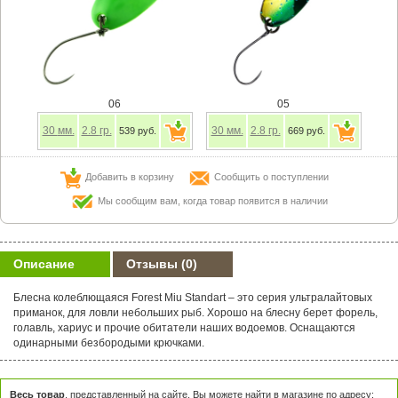
06
05
30
мм.
2.8
гр.
30
мм.
2.8
гр.
539 руб.
669 руб.
Добавить в корзину
Сообщить о поступлении
Мы сообщим вам, когда товар появится в наличии
Описание
Отзывы
(0)
Блесна колеблющаяся Forest Miu Standart – это серия ультралайтовых
приманок, для ловли небольших рыб. Хорошо на блесну берет форель,
голавль, хариус и прочие обитатели наших водоемов. Оснащаются
одинарными безбородыми крючками.
Весь товар
, представленный на сайте, Вы можете найти в магазине по адресу: