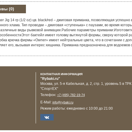
ывы
(0)
gger Jig 14 гр (1/2 oz) цв. black/red – джиговая приманка, позволяющая успеш
онного хлама. Тип проводки – джиговая «ступенька» с паузами, во время кото
азличные виды рывковой анимации.Рабочие параметры приманки:Изготовитель: 
 особенностиЭтот бактейл имеет головку вытянутой формы, сверху которой р
юбка крючка фирмы «Owner» имеет нейтральные цвета, что в сочетании с д
ляет его, вызывая интерес хищника. Приманка предназначена для водоемов 
КОНТАКТНАЯ ИНФОРМАЦИЯ
"Rybaki.ru"
Москва
,
ул. 5-я Кабельная, д. 2, стр. 1, уровень 5 в ТРК
"СпортЕХ"
Телефон:
+7 (495) 782-19-74
E-Mail:
info@rybaki.ru
Режим работы:
ежедневно с 10:00 до 21:00