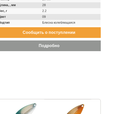
Длина, , мм
28
ес, г
2.2
Цвет
09
Подтип
Блесна колеблющаяся