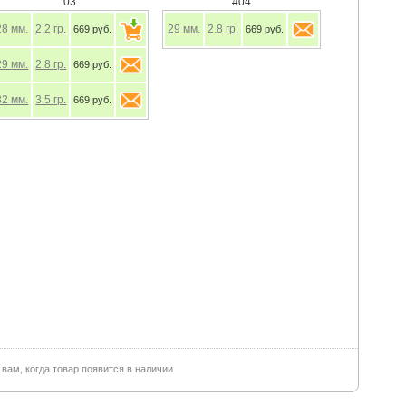
03
#04
28
мм.
2.2
гр.
29
мм.
2.8
гр.
669 руб.
669 руб.
29
мм.
2.8
гр.
669 руб.
32
мм.
3.5
гр.
669 руб.
ам, когда товар появится в наличии