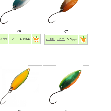
06
07
28
мм.
2.2
гр.
669 руб.
28
мм.
2.2
гр.
539 руб.