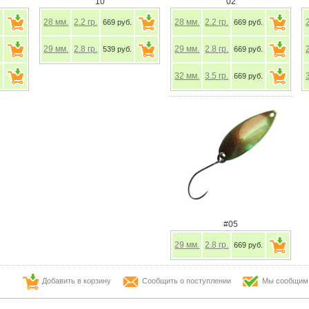
10
02
28
мм.
2.2
гр.
28
мм.
2.2
гр.
.
669 руб.
669 руб.
29
мм.
2.8
гр.
29
мм.
2.8
гр.
.
539 руб.
669 руб.
32
мм.
3.5
гр.
.
669 руб.
#05
29
мм.
2.8
гр.
669 руб.
Добавить в корзину
Сообщить о поступлении
Мы сообщим в