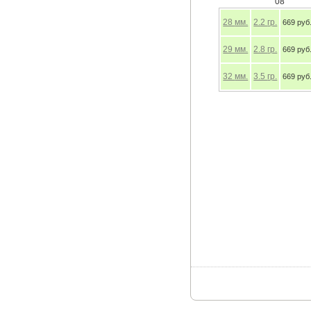
08
28
мм.
2.2
гр.
669 руб
29
мм.
2.8
гр.
669 руб
32
мм.
3.5
гр.
669 руб