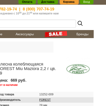
Оплата
Доставка
Корзина
Вход
782-19-74
|
8 (800) 707-74-19
00
00
жедневно с 10
до 21
или
напишите нам
ие
Аксессуары
Бренды
лесна колеблющаяся
OREST Miu Maziora 2,2 г цв.
9
ена:
669 руб.
ет в наличии
Код товара
13252-009
Производитель
FOREST
Размер
28 мм