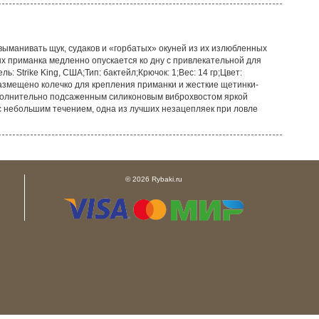
но выманивать щук, судаков и «горбатых» окуней из их излюбленных
рых приманка медленно опускается ко дну с привлекательной для
Strike King, США;Тип: бактейл;Крючок: 1;Вес: 14 гр;Цвет:
азмещено колечко для крепления приманки и жесткие щетинки-
ополнительно подсаженным силиконовым виброхвостом яркой
с небольшим течением, одна из лучших незацепляек при ловле
© 2026 Rybaki.ru