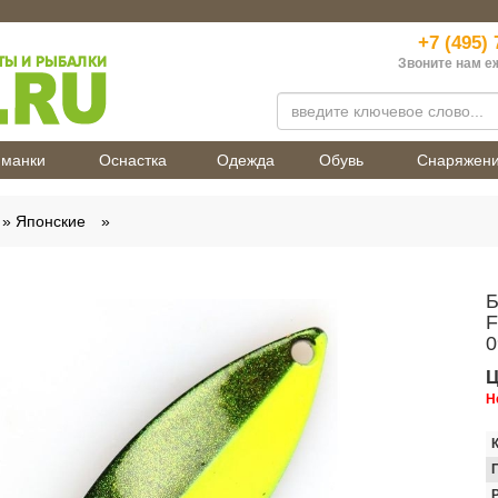
+7 (495) 
Звоните нам е
манки
Оснастка
Одежда
Обувь
Снаряжен
Японские
Б
F
0
Ц
Н