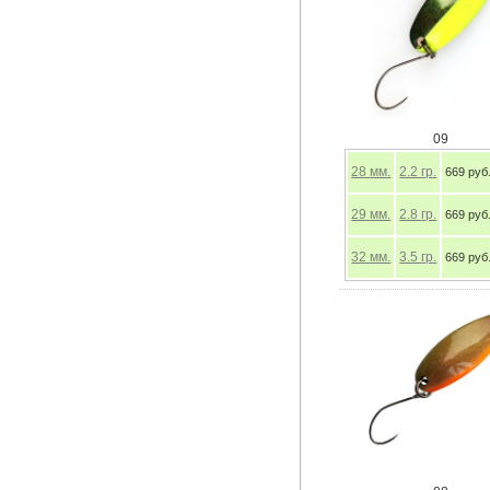
09
28
мм.
2.2
гр.
669 руб
29
мм.
2.8
гр.
669 руб
32
мм.
3.5
гр.
669 руб