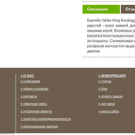
Описание
Отз
Бактейл Strike King Bootle
укрытий – коряг, камней, д
хищника игрой. Возможны р
black/red.Конструкционные
антизацепы. Силиконовая 
раскраски контрастно выде
джигом.
О НАС
ИНФОРМАЦИЯ
о магазине
статьи
обмен и возврат
блог
контакты
оплата заказа
обратная связь
доставка
публичная оферта
карта сайта
политика конфиденциальности
персональные данные