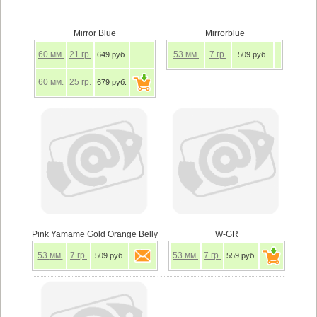
Mirror Blue
Mirrorblue
60
мм.
21
гр.
53
мм.
7
гр.
649 руб.
509 руб.
60
мм.
25
гр.
679 руб.
Pink Yamame Gold Orange Belly
W-GR
53
мм.
7
гр.
53
мм.
7
гр.
509 руб.
559 руб.