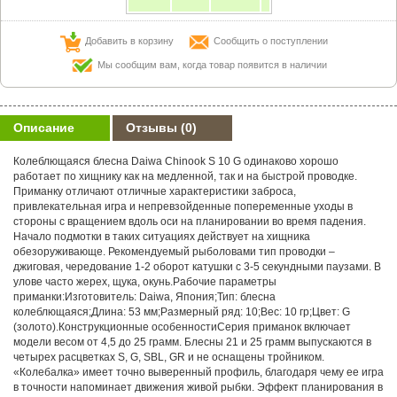
Добавить в корзину
Сообщить о поступлении
Мы сообщим вам, когда товар появится в наличии
Описание
Отзывы
(0)
Колеблющаяся блесна Daiwa Chinook S 10 G одинаково хорошо
работает по хищнику как на медленной, так и на быстрой проводке.
Приманку отличают отличные характеристики заброса,
привлекательная игра и непревзойденные попеременные уходы в
стороны с вращением вдоль оси на планировании во время падения.
Начало подмотки в таких ситуациях действует на хищника
обезоруживающе. Рекомендуемый рыболовами тип проводки –
джиговая, чередование 1-2 оборот катушки с 3-5 секундными паузами. В
улове часто жерех, щука, окунь.Рабочие параметры
приманки:Изготовитель: Daiwa, Япония;Тип: блесна
колеблющаяся;Длина: 53 мм;Размерный ряд: 10;Вес: 10 гр;Цвет: G
(золото).Конструкционные особенностиСерия приманок включает
модели весом от 4,5 до 25 грамм. Блесны 21 и 25 грамм выпускаются в
четырех расцветках S, G, SBL, GR и не оснащены тройником.
«Колебалка» имеет точно выверенный профиль, благодаря чему ее игра
в точности напоминает движения живой рыбки. Эффект планирования в