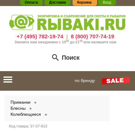
Оплата
Доставка
Корзина
Вход
+7 (495) 782-19-74
8 (800) 707-74-19
|
00
00
Звоните нам ежедневно с 10
до 21
или
напишите нам
Поиск
Toggle
по бренду
navigation
Приманки
Блесны
Колеблющиеся
Код товара:
37-07-910