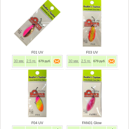
F01 UV
F03 UV
30
мм.
2.5
гр.
30
мм.
2.5
гр.
679 руб.
679 руб.
F04 UV
FAN01 Glow