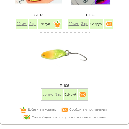
GL07
HF08
30
мм.
3
гр.
30
мм.
3
гр.
679 руб.
629 руб.
RH06
30
мм.
3
гр.
519 руб.
Добавить в корзину
Сообщить о поступлении
Мы сообщим вам, когда товар появится в наличии