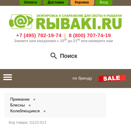
Оплата
Доставка
Корзина
Вход
+7 (495) 782-19-74
8 (800) 707-74-19
|
00
00
Звоните нам ежедневно с 10
до 21
или
напишите нам
Поиск
Toggle
по бренду
navigation
Приманки
Блесны
Колеблющиеся
Код товара:
11122-013