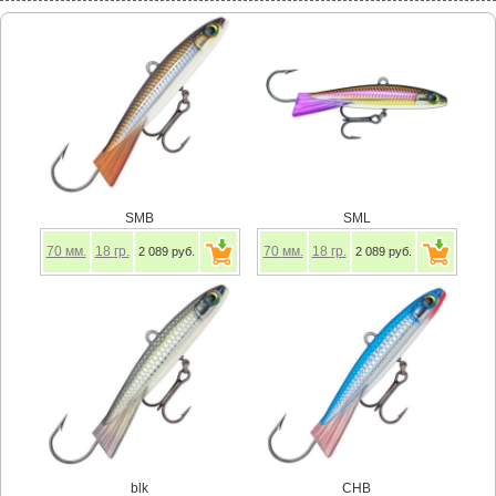
SMB
SML
70
мм.
18
гр.
70
мм.
18
гр.
2 089 руб.
2 089 руб.
blk
CHB