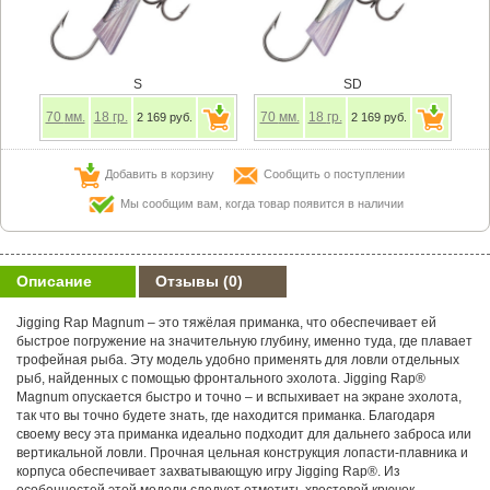
S
SD
70
мм.
18
гр.
70
мм.
18
гр.
2 169 руб.
2 169 руб.
Добавить в корзину
Сообщить о поступлении
Мы сообщим вам, когда товар появится в наличии
Описание
Отзывы
(0)
Jigging Rap Magnum – это тяжёлая приманка, что обеспечивает ей
быстрое погружение на значительную глубину, именно туда, где плавает
трофейная рыба. Эту модель удобно применять для ловли отдельных
рыб, найденных с помощью фронтального эхолота. Jigging Rap®
Magnum опускается быстро и точно – и вспыхивает на экране эхолота,
так что вы точно будете знать, где находится приманка. Благодаря
своему весу эта приманка идеально подходит для дальнего заброса или
вертикальной ловли. Прочная цельная конструкция лопасти-плавника и
корпуса обеспечивает захватывающую игру Jigging Rap®. Из
особенностей этой модели следует отметить хвостовой крючок