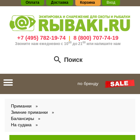
Оплата
Доставка
Корзина
Вход
+7 (495) 782-19-74
8 (800) 707-74-19
|
00
00
Звоните нам ежедневно с 10
до 21
или
напишите нам
Поиск
Toggle
по бренду
navigation
Приманки
Зимние приманки
Балансиры
На судака