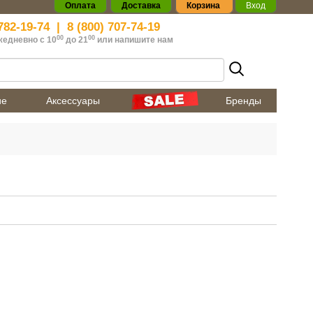
Оплата
Доставка
Корзина
Вход
782-19-74
|
8 (800) 707-74-19
00
00
жедневно с 10
до 21
или
напишите нам
ие
Аксессуары
Бренды