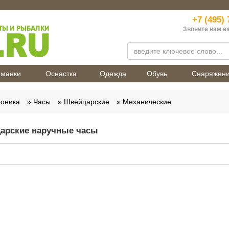
+7 (495) 
Звоните нам е
манки
Оснастка
Одежда
Обувь
Снаряжен
роника
Часы
Швейцарские
Механические
арские наручные часы