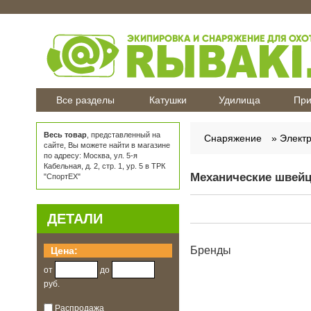
Все разделы
Катушки
Удилища
При
Весь товар
, представленный на
Снаряжение
Элект
сайте, Вы можете найти в магазине
по адресу: Москва, ул. 5-я
Кабельная, д. 2, стр. 1, ур. 5 в ТРК
Механические швейц
"СпортЕХ"
ДЕТАЛИ
Бренды
Цена:
от
до
руб.
Распродажа