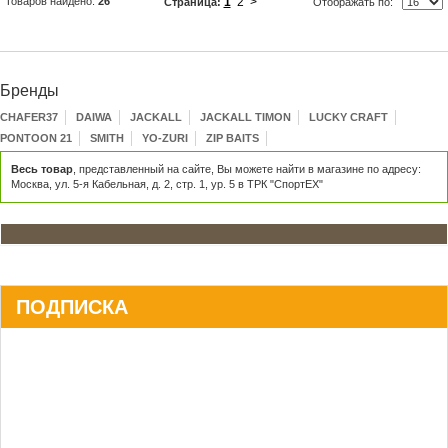
Товаров найдено:
26
1
2
>
Страница:
Отображать по:
Бренды
CHAFER37
DAIWA
JACKALL
JACKALL TIMON
LUCKY CRAFT
PONTOON 21
SMITH
YO-ZURI
ZIP BAITS
Весь товар
, представленный на сайте, Вы можете найти в магазине по адресу:
Москва, ул. 5-я Кабельная, д. 2, стр. 1, ур. 5 в ТРК "СпортЕХ"
ПОДПИСКА