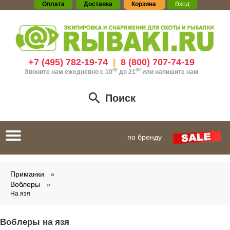
Оплата
Доставка
Корзина
Вход
+7 (495) 782-19-74
8 (800) 707-74-19
|
00
00
Звоните нам ежедневно с 10
до 21
или
напишите нам
Поиск
Toggle
по бренду
navigation
Приманки
Воблеры
На язя
Воблеры на язя