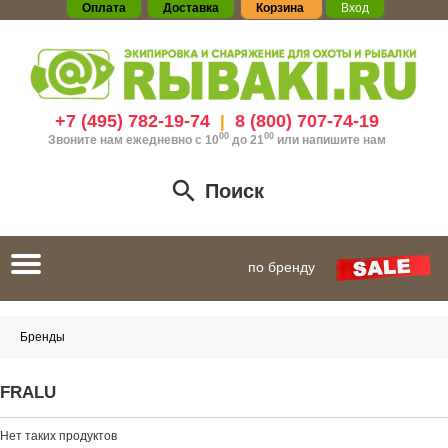
Оплата
Доставка
Корзина
Вход
+7 (495) 782-19-74
8 (800) 707-74-19
|
00
00
Звоните нам ежедневно с 10
до 21
или
напишите нам
Поиск
Toggle
по бренду
navigation
Бренды
FRALU
Нет таких продуктов