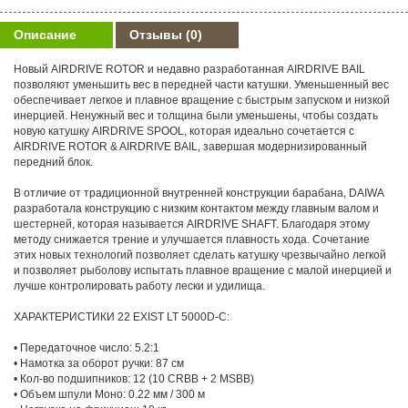
Описание
Отзывы
(0)
Новый AIRDRIVE ROTOR и недавно разработанная AIRDRIVE BAIL
позволяют уменьшить вес в передней части катушки. Уменьшенный вес
обеспечивает легкое и плавное вращение с быстрым запуском и низкой
инерцией. Ненужный вес и толщина были уменьшены, чтобы создать
новую катушку AIRDRIVE SPOOL, которая идеально сочетается с
AIRDRIVE ROTOR & AIRDRIVE BAIL, завершая модернизированный
передний блок.
В отличие от традиционной внутренней конструкции барабана, DAIWA
разработала конструкцию с низким контактом между главным валом и
шестерней, которая называется AIRDRIVE SHAFT. Благодаря этому
методу снижается трение и улучшается плавность хода. Сочетание
этих новых технологий позволяет сделать катушку чрезвычайно легкой
и позволяет рыболову испытать плавное вращение с малой инерцией и
лучше контролировать работу лески и удилища.
ХАРАКТЕРИСТИКИ 22 EXIST LT 5000D-C:
• Передаточное число: 5.2:1
• Намотка за оборот ручки: 87 см
• Кол-во подшипников: 12 (10 CRBB + 2 MSBB)