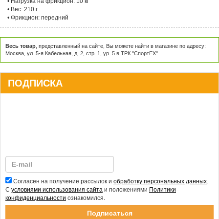
• Объем шпули Моно: 0.22 мм / 300 м
• Нагрузка на фрикцион: 10 кг
• Вес: 210 г
• Фрикцион: передний
Весь товар
, представленный на сайте, Вы можете найти в магазине по адресу:
Москва, ул. 5-я Кабельная, д. 2, стр. 1, ур. 5 в ТРК "СпортЕХ"
ПОДПИСКА
Согласен на получение рассылок и
обработку персональных данных
.
С
условиями использования сайта
и положениями
Политики
конфиденциальности
ознакомился.