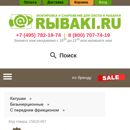
Оплата
Доставка
Корзина
Вход
+7 (495) 782-19-74
8 (800) 707-74-19
|
00
00
Звоните нам ежедневно с 10
до 21
или
напишите нам
Поиск
Toggle
по бренду
navigation
Катушки
Безынерционные
С передним фрикционом
Код товара:
15610-067