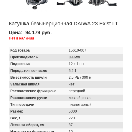
Катушка безынерционная DAIWA 23 Exist LT
Цена:
94 179 руб.
Нет в наличии
Код товара
15610-067
Производитель
DAIWA
Подшипник
12 + 1 шт.
Передаточное число
5,2:1
Вместимость шпули
2,5 PE / 300 м
Запасная шпуля
нет
Расположение фрикциона
передний
Расположение ручки
левая/правая
Тип передачи
планетарный
Размер
5000
Вес, г
220
Леска за оборот, см
87
Нагрузка на фрикцион, кг
10