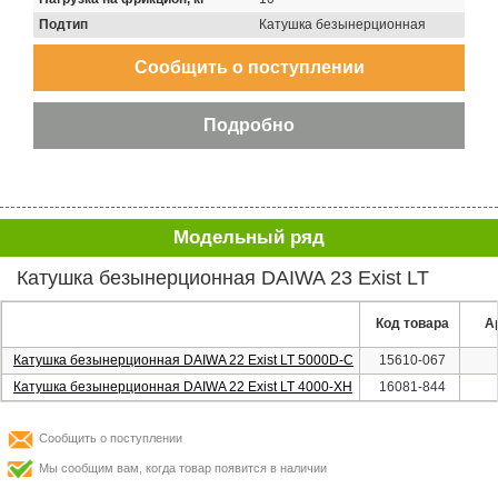
Подтип
Катушка безынерционная
Модельный ряд
Катушка безынерционная DAIWA 23 Exist LT
Код товара
А
Катушка безынерционная DAIWA 22 Exist LT 5000D-C
15610-067
Катушка безынерционная DAIWA 22 Exist LT 4000-XH
16081-844
Сообщить о поступлении
Мы сообщим вам, когда товар появится в наличии