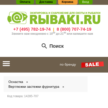
Оплата
Доставка
Корзина
Вход
+7 (495) 782-19-74
8 (800) 707-74-19
|
00
00
Звоните нам ежедневно с 10
до 21
или
напишите нам
Поиск
Toggle
по бренду
navigation
Оснастка
Вертлюжки застежки фурнитура
Код товара:
14285-707