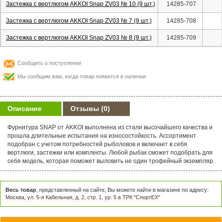
Застежка с вертлюгом AKKOI Snap ZV03 № 10 (9 шт.)
14285-707
Застежка с вертлюгом AKKOI Snap ZV03 № 7 (9 шт.)
14285-708
Застежка с вертлюгом AKKOI Snap ZV03 № 8 (9 шт.)
14285-709
Сообщить о поступлении
Мы сообщим вам, когда товар появится в наличии
Описание
Отзывы
(0)
Фурнитура SNAP от AKKOI выполнена из стали высочайшего качества и
прошла длительные испытания на износостойкость. Ассортимент
подобран с учетом потребностей рыболовов и включает в себя
вертлюги, застежки или комплекты. Любой рыбак сможет подобрать для
себя модель, которая поможет выловить не один трофейный экземпляр.
Весь товар
, представленный на сайте, Вы можете найти в магазине по адресу:
Москва, ул. 5-я Кабельная, д. 2, стр. 1, ур. 5 в ТРК "СпортЕХ"