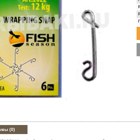
ывы
(0)