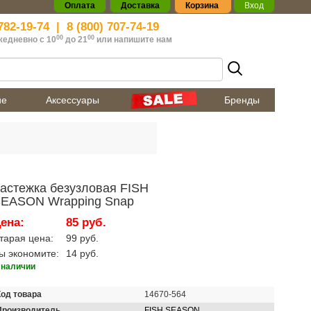
Оплата
Доставка
Корзина
Вход
782-19-74
|
8 (800) 707-74-19
00
00
жедневно с 10
до 21
или
напишите нам
ие
Аксессуары
Бренды
астежка безузловая FISH
EASON Wrapping Snap
ена:
85 руб.
тарая цена:
99 руб.
ы экономите:
14 руб.
 наличии
Код товара
14670-564
Производитель
FISH SEASON