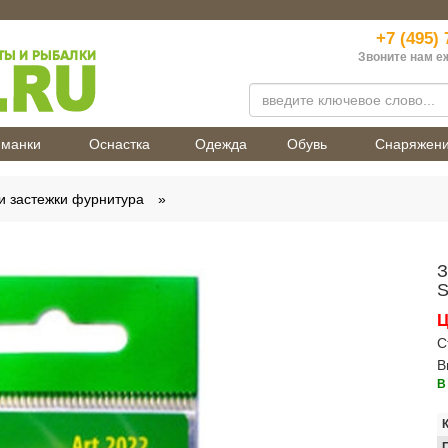
+7 (495) 
Звоните нам е
манки
Оснастка
Одежда
Обувь
Снаряжен
и застежки фурнитура
З
S
Ц
С
В
В