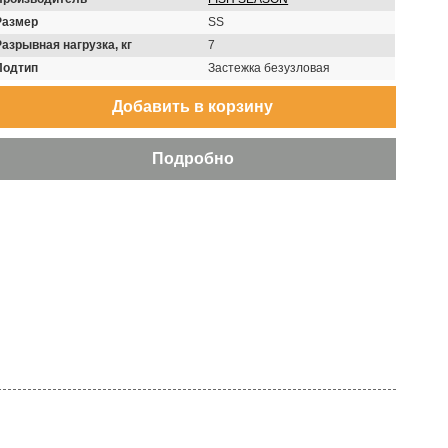
Размер
SS
Разрывная нагрузка, кг
7
Подтип
Застежка безузловая