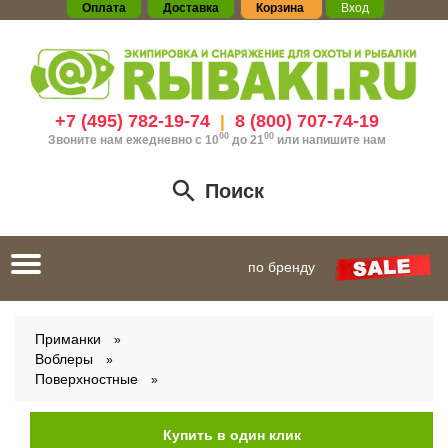
Оплата
Доставка
Корзина
Вход
+7 (495) 782-19-74
8 (800) 707-74-19
|
00
00
Звоните нам ежедневно с 10
до 21
или
напишите нам
Поиск
Toggle
по бренду
navigation
Приманки
Воблеры
Поверхностные