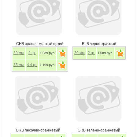
CHB зелено-желтый яркий
BLB черно-красный
30
мм.
2
гр.
30
мм.
2
гр.
1 089 руб.
1 089 руб.
35
мм.
4.4
гр.
1 199 руб.
BRB песочно-оранжевый
GRB зелено-оранжевый