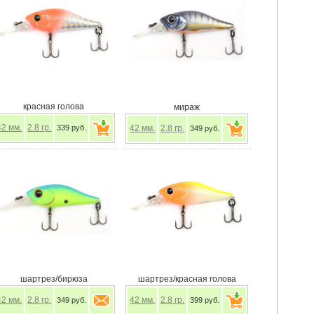
красная голова
мираж
42
мм.
2.8
гр.
339 руб.
42
мм.
2.8
гр.
349 руб.
шартрез/бирюза
шартрез/красная голова
42
мм.
2.8
гр.
42
мм.
2.8
гр.
349 руб.
399 руб.