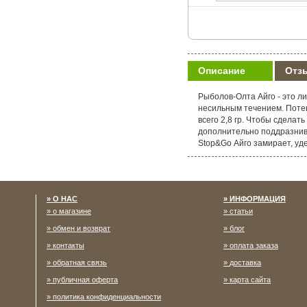
Описание
Отз
Рыболов-Олта Айго - это л
несильным течением. Потен
всего 2,8 гр. Чтобы сделат
дополнительно поддразнива
Stop&Go Айго замирает, уд
О НАС
ИНФОРМАЦИЯ
о магазине
статьи
обмен и возврат
блог
контакты
оплата заказа
обратная связь
доставка
публичная оферта
карта сайта
политика конфиденциальности