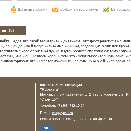
Добавить в корзину
Сообщить о поступлении
Мы сообщим в
ывы
(0)
инейка шедов, что своей геометрией и дизайном имитируют реалистично маль
циальной добычей могут быть белые хищники, вездесущие окуни или щучки. 
ь кастинговые характеристики лучше, внутри корпуса спрятана система подвиж
ет хищника. Данные шеды хороши тем, что имеют выразительную, заманчиву
ерживая горизонт, чтобы у заторможенных, неактивных особей было время р
КОНТАКТНАЯ ИНФОРМАЦИЯ
"Rybaki.ru"
Москва
,
ул. 5-я Кабельная, д. 2, стр. 1, уровень 5 в ТРК
"СпортЕХ"
Телефон:
+7 (495) 782-19-74
E-Mail:
info@rybaki.ru
Режим работы:
ежедневно с 10:00 до 21:00