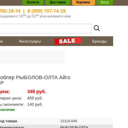
Оплата
Доставка
Корзина
Вход
782-19-74
|
8 (800) 707-74-19
00
00
жедневно с 10
до 21
или
напишите нам
ие
Аксессуары
Бренды
облер РЫБОЛОВ-ОЛТА Айго
SP
ена:
349 руб.
тарая цена:
489 руб.
ы экономите:
140 руб.
 наличии
Код товара
15119-849
Производитель
РЫБОЛОВ-ОЛТА