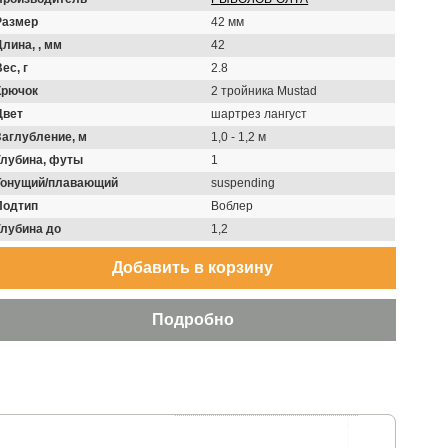
Размер
42 мм
Длина, , мм
42
ес, г
2.8
Крючок
2 тройника Mustad
Цвет
шартрез лангуст
Заглубление, м
1,0 - 1,2 м
Глубина, футы
1
Тонущий/плавающий
suspending
Подтип
Воблер
Глубина до
1,2