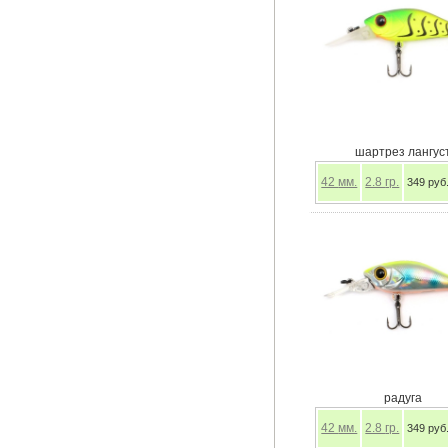
шартрез лангус
42
мм.
2.8
гр.
349 руб
радуга
42
мм.
2.8
гр.
349 руб