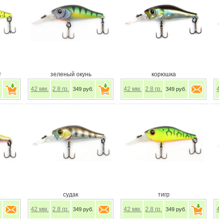
т
зеленый окунь
корюшка
42
мм.
2.8
гр.
42
мм.
2.8
гр.
.
349 руб.
349 руб.
судак
тигр
42
мм.
2.8
гр.
42
мм.
2.8
гр.
.
349 руб.
349 руб.