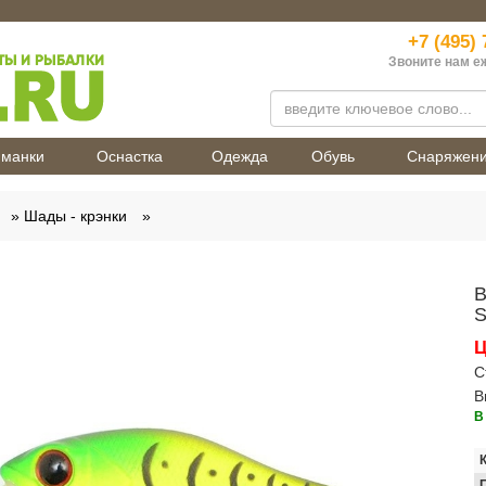
+7 (495) 
Звоните нам е
манки
Оснастка
Одежда
Обувь
Снаряжен
Шады - крэнки
В
Ц
С
В
В