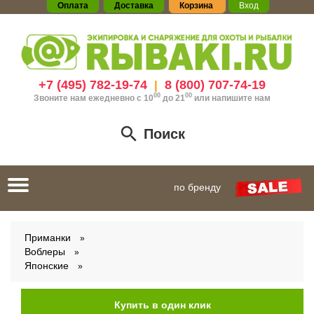
Оплата
Доставка
Корзина
Вход
+7 (495) 782-19-74
8 (800) 707-74-19
|
00
00
Звоните нам ежедневно с 10
до 21
или
напишите нам
Поиск
Toggle
по бренду
navigation
Приманки
Воблеры
Японские