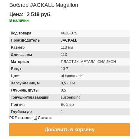
Воблер JACKALL Magallon
Цена:
2 519 руб.
В наличии
Код товара
4620-079
Производитель
JACKALL
Размер
113 мм
Длина, , мм
113
Материал
ПЛАСТИК, МЕТАЛЛ, СИЛИКОН
Вес, г
13.7
Цвет
ul tamamushi
Заглубление, м
0,5 - 1 м
Глубина, футы
0,5
Тонущий/плавающий
suspending
Подтип
Воблер
Глубина до
1
PDF каталог
:
Скачать