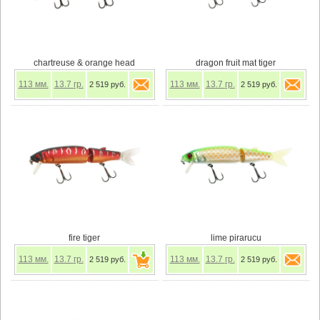
chartreuse & orange head
dragon fruit mat tiger
113
мм.
13.7
гр.
113
мм.
13.7
гр.
2 519 руб.
2 519 руб.
fire tiger
lime pirarucu
113
мм.
13.7
гр.
113
мм.
13.7
гр.
2 519 руб.
2 519 руб.