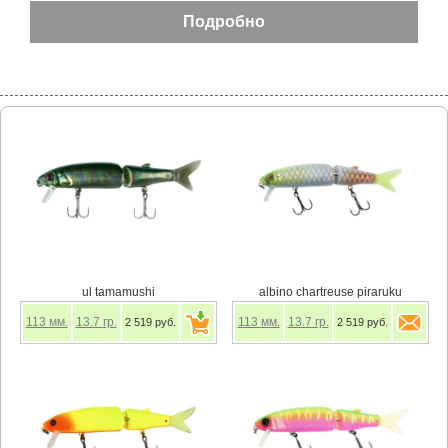
ul tamamushi
albino chartreuse piraruku
113
мм.
13.7
гр.
113
мм.
13.7
гр.
2 519 руб.
2 519 руб.