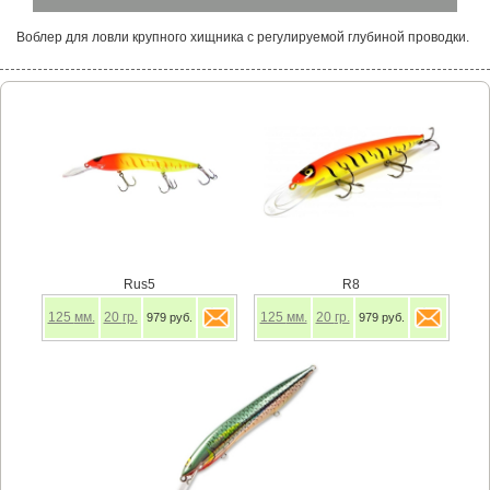
Воблер для ловли крупного хищника с регулируемой глубиной проводки.
Rus5
R8
125
мм.
20
гр.
125
мм.
20
гр.
979 руб.
979 руб.