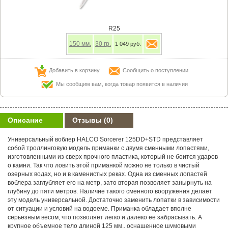
R25
150
мм.
30
гр.
1 049 руб.
Добавить в корзину
Сообщить о поступлении
Мы сообщим вам, когда товар появится в наличии
Описание
Отзывы
(0)
Универсальный воблер HALCO Sorcerer 125DD+STD представляет
собой троллинговую модель приманки с двумя сменными лопастями,
изготовленными из сверх прочного пластика, который не боится ударов
о камни. Так что ловить этой приманкой можно не только в чистый
озерных водах, но и в каменистых реках. Одна из сменных лопастей
воблера заглубляет его на метр, зато вторая позволяет занырнуть на
глубину до пяти метров. Наличие такого сменного вооружения делает
эту модель универсальной. Достаточно заменить лопатки в зависимости
от ситуации и условий на водоеме. Приманка обладает вполне
серьезным весом, что позволяет легко и далеко ее забрасывать. А
крупное объемное тело длиной 125 мм., оснащенное шумовыми