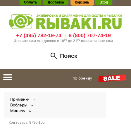
Оплата
Доставка
Корзина
Вход
+7 (495) 782-19-74
8 (800) 707-74-19
|
00
00
Звоните нам ежедневно с 10
до 21
или
напишите нам
Поиск
Toggle
по бренду
navigation
Приманки
Воблеры
Минноу
Код товара:
8796-105