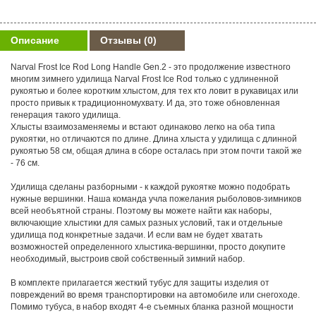
Описание
Отзывы
(0)
Narval Frost Ice Rod Long Handle Gen.2 - это продолжение известного
многим зимнего удилища Narval Frost Ice Rod только с удлиненной
рукоятью и более коротким хлыстом, для тех кто ловит в рукавицах или
просто привык к традиционномухвату. И да, это тоже обновленная
генерация такого удилища.
Хлысты взаимозаменяемы и встают одинаково легко на оба типа
рукоятки, но отличаются по длине. Длина хлыста у удилища с длинной
рукоятью 58 см, общая длина в сборе осталась при этом почти такой же
- 76 см.
Удилища сделаны разборными - к каждой рукоятке можно подобрать
нужные вершинки. Наша команда учла пожелания рыболовов-зимников
всей необъятной страны. Поэтому вы можете найти как наборы,
включающие хлыстики для самых разных условий, так и отдельные
удилища под конкретные задачи. И если вам не будет хватать
возможностей определенного хлыстика-вершинки, просто докупите
необходимый, выстроив свой собственный зимний набор.
В комплекте прилагается жесткий тубус для защиты изделия от
повреждений во время транспортировки на автомобиле или снегоходе.
Помимо тубуса, в набор входят 4-е съемных бланка разной мощности