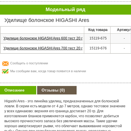
Модельный ряд
Удилище болонское HIGASHI Ares
Код товара
Артику
Удилище болонское HIGASHI Ares 600 тест 20 г
15119-675
-
Удилище болонское HIGASHI Ares 700 тест 20 г
15119-676
-
Сообщить о поступлении
Мы сообщим вам, когда товар появится в наличии
Описание
Отзывы
(0)
Higashi Ares - это линейка удилищ, предназначенных для болонской
ловли. В серии есть модели от 4 до 7 метров, однако тестовое значение
у всех одинаково: верхняя его граница достигает 20 гр. Для
изготовления бланков применяется карбон, что позволяет добиться
высокого прочностного запаса без увеличения массы. Такие удочки
хорошо амортизируют рывки, что облегчает вываживание норовистой
рыбы. Однако при этом бланки позволяют делать оперативные