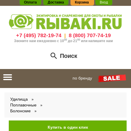
Оплата
Доставка
Корзина
Вход
+7 (495) 782-19-74
8 (800) 707-74-19
|
00
00
Звоните нам ежедневно с 10
до 21
или
напишите нам
Поиск
Toggle
по бренду
navigation
Удилища
Поплавочные
Болонские