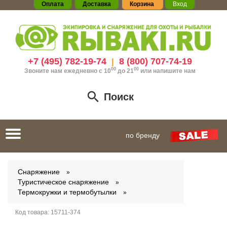
Оплата
Доставка
Корзина
Вход
+7 (495) 782-19-74
8 (800) 707-74-19
|
00
00
Звоните нам ежедневно с 10
до 21
или
напишите нам
Поиск
Toggle
по бренду
navigation
Снаряжение
Туристическое снаряжение
Термокружки и термобутылки
Код товара:
15711-374