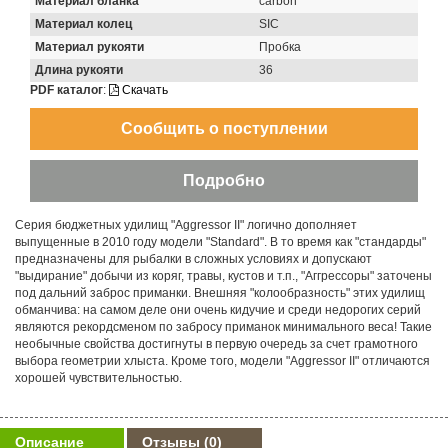
Материал бланка
carbon
Материал колец
SIC
Материал рукояти
Пробка
Длина рукояти
36
PDF каталог
:
Скачать
Серия бюджетных удилищ "Aggressor II" логично дополняет
выпущенные в 2010 году модели "Standard". В то время как "стандарды"
предназначены для рыбалки в сложных условиях и допускают
"выдирание" добычи из коряг, травы, кустов и т.п., "Aггрессоры" заточены
под дальний заброс приманки. Внешняя "колообразность" этих удилищ
обманчива: на самом деле они очень кидучие и среди недорогих серий
являются рекордсменом по забросу приманок минимального веса! Такие
необычные свойства достигнуты в первую очередь за счет грамотного
выбора геометрии хлыста. Кроме того, модели "Aggressor II" отличаются
хорошей чувствительностью.
Описание
Отзывы
(0)