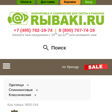
Оплата
Доставка
Корзина
Вход
+7 (495) 782-19-74
8 (800) 707-74-19
|
00
00
Звоните нам ежедневно с 10
до 21
или
напишите нам
Поиск
Toggle
по бренду
navigation
Удилища
Спиннинговые
Классические
Код товара:
8800-244