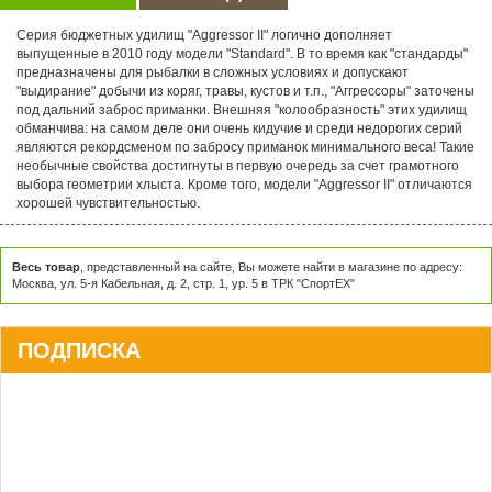
Серия бюджетных удилищ "Aggressor II" логично дополняет
выпущенные в 2010 году модели "Standard". В то время как "стандарды"
предназначены для рыбалки в сложных условиях и допускают
"выдирание" добычи из коряг, травы, кустов и т.п., "Aггрессоры" заточены
под дальний заброс приманки. Внешняя "колообразность" этих удилищ
обманчива: на самом деле они очень кидучие и среди недорогих серий
являются рекордсменом по забросу приманок минимального веса! Такие
необычные свойства достигнуты в первую очередь за счет грамотного
выбора геометрии хлыста. Кроме того, модели "Aggressor II" отличаются
хорошей чувствительностью.
Весь товар
, представленный на сайте, Вы можете найти в магазине по адресу:
Москва, ул. 5-я Кабельная, д. 2, стр. 1, ур. 5 в ТРК "СпортЕХ"
ПОДПИСКА