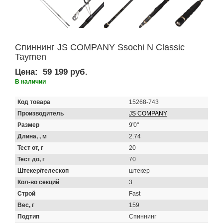
Спиннинг JS COMPANY Ssochi N Classic
Taymen
Цена:
59 199 руб.
В наличии
Код товара
15268-743
Производитель
JS COMPANY
Размер
9'0"
Длина, , м
2.74
Тест от, г
20
Тест до, г
70
Штекер/телескоп
штекер
Кол-во секций
3
Строй
Fast
Вес, г
159
Подтип
Спиннинг