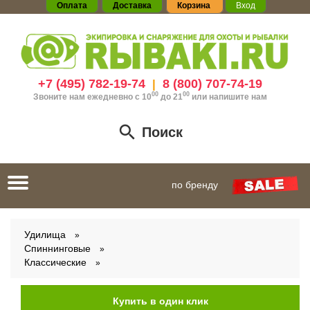
Оплата
Доставка
Корзина
Вход
+7 (495) 782-19-74
8 (800) 707-74-19
|
00
00
Звоните нам ежедневно с 10
до 21
или
напишите нам
Поиск
Toggle
по бренду
navigation
Удилища
Спиннинговые
Классические