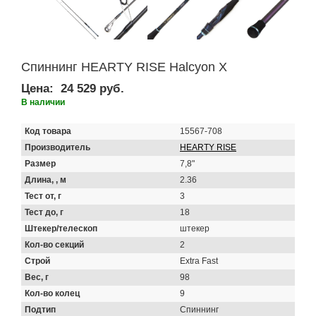
Спиннинг HEARTY RISE Halcyon X
Цена:
24 529 руб.
В наличии
Код товара
15567-708
Производитель
HEARTY RISE
Размер
7,8"
Длина, , м
2.36
Тест от, г
3
Тест до, г
18
Штекер/телескоп
штекер
Кол-во секций
2
Строй
Extra Fast
Вес, г
98
Кол-во колец
9
Подтип
Спиннинг