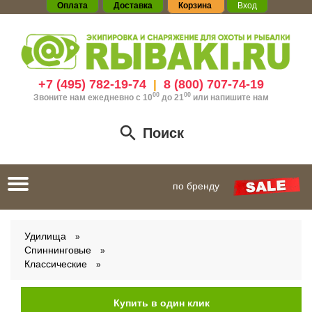
Оплата
Доставка
Корзина
Вход
+7 (495) 782-19-74
8 (800) 707-74-19
|
00
00
Звоните нам ежедневно с 10
до 21
или
напишите нам
Поиск
Toggle
по бренду
navigation
Удилища
Спиннинговые
Классические