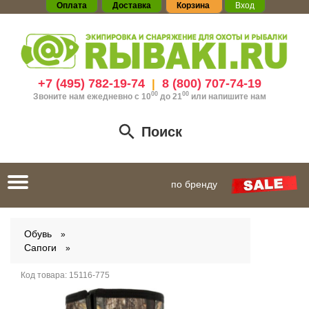
Оплата
Доставка
Корзина
Вход
+7 (495) 782-19-74
8 (800) 707-74-19
|
00
00
Звоните нам ежедневно с 10
до 21
или
напишите нам
Поиск
Toggle
по бренду
navigation
Обувь
Сапоги
Код товара:
15116-775