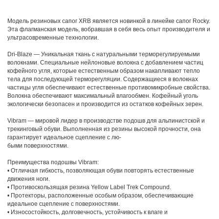
Модель резиновых сапог XRB является новинкой в линейке сапог Rocky.
Эта флагманская модель, вобравшая в себя весь опыт производителя и
ультрасовременные технологии.
Dri-Blaze — Уникальная ткань с натуральными терморегулируемыми
волокнами. Специальные нейлоновые волокна с добавлением частиц
кофейного угля, которые естественным образом накапливают тепло
тела для последующей терморегуляции. Содержащиеся в волокнах
частицы угля обеспечивают естественные противомикробные свойства.
Волокна обеспечивают максимальный влагообмен. Кофейный уголь
экологически безопасен и производится из остатков кофейных зерен.
Vibram — мировой лидер в производстве подошв для альпинистской и
трекинговый обуви. Выполненная из резины высокой прочности, она
гарантирует идеальное сцепление с лю-
быми поверхностями.
Преимущества подошвы Vibram:
• Отличная гибкость, позволяющая обуви повторять естественные
движения ноги.
• Противоскользящая резина Yellow Label Trek Compound.
• Протекторы, расположенные особым образом, обеспечивающие
идеальное сцепление с поверхностями.
• Износостойкость, долговечность, устойчивость к влаге и