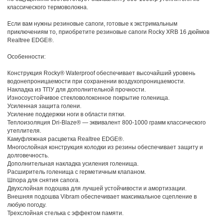
классического термоволокна.
Если вам нужны резиновые сапоги, готовые к экстримальным
приключениям то, приобретите резиновые сапоги Rocky XRB 16 дюймов
Realtree EDGE®.
Особенности:
Конструкция Rocky® Waterproof обеспечивает высочайший уровень
водонепроницаемости при сохранении воздухопроницаемости.
Накладка из ТПУ для дополнительной прочности.
Износоустойчивое стекловолоконное покрытие голенища.
Усиленная защита голени.
Усиление поддержки ноги в области пятки.
Теплоизоляция Dri-Blaze® — эквивалент 800-1000 грамм классического
утеплителя.
Камуфляжная расцветка Realtree EDGE®.
Многослойная конструкция колодки из резины обеспечивает защиту и
долговечность.
Дополнительная накладка усиления голенища.
Расширитель голенища с герметичным клапаном.
Шпора для снятия сапога.
Двухслойная подошва для лучшей устойчивости и амортизации.
Внешняя подошва Vibram обеспечивает максимальное сцепление в
любую погоду.
Трехслойная стелька с эффектом памяти.