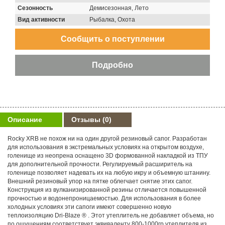
Сезонность
Демисезонная, Лето
Вид активности
Рыбалка, Охота
Описание
Отзывы
(0)
Rocky XRB не похож ни на один другой резиновый сапог. Разработан
для использования в экстремальных условиях на открытом воздухе,
голенище из неопрена оснащено 3D формованной накладкой из ТПУ
для дополнительной прочности. Регулируемый расширитель на
голенище позволяет надевать их на любую икру и объемную штанину.
Внешний резиновый упор на пятке облегчает снятие этих сапог.
Конструкция из вулканизированной резины отличается повышенной
прочностью и водонепроницаемостью. Для использования в более
холодных условиях эти сапоги имеют совершенно новую
теплоизоляцию Dri-Blaze ® . Этот утеплитель не добавляет объема, но
по ощущениям соответствует эквиваленту 800-1000гр утеплителя из