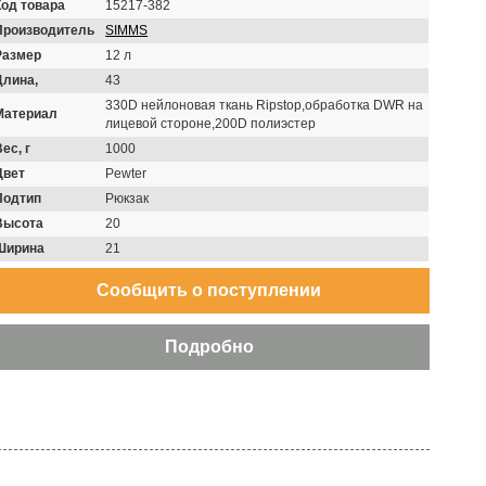
Код товара
15217-382
Производитель
SIMMS
Размер
12 л
Длина,
43
330D нейлоновая ткань Ripstop,обработка DWR на
Материал
лицевой стороне,200D полиэстер
ес, г
1000
Цвет
Pewter
Подтип
Рюкзак
Высота
20
Ширина
21