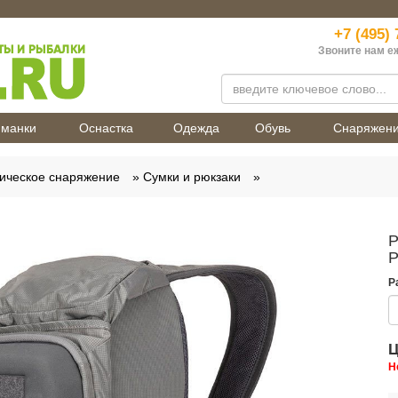
+7 (495) 
Звоните нам е
манки
Оснастка
Одежда
Обувь
Снаряжен
ическое снаряжение
Сумки и рюкзаки
Р
P
Р
Ц
Н