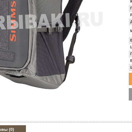
В
ывы
(0)