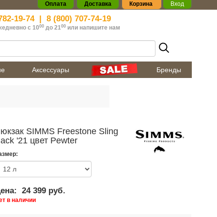
Оплата
Доставка
Корзина
Вход
782-19-74
|
8 (800) 707-74-19
00
00
жедневно с 10
до 21
или
напишите нам
ие
Аксессуары
Бренды
юкзак SIMMS Freestone Sling
ack '21 цвет Pewter
азмер:
ена:
24 399 руб.
ет в наличии