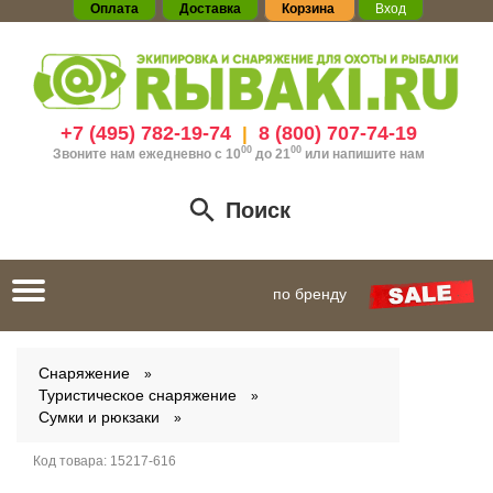
Оплата
Доставка
Корзина
Вход
+7 (495) 782-19-74
8 (800) 707-74-19
|
00
00
Звоните нам ежедневно с 10
до 21
или
напишите нам
Поиск
Toggle
по бренду
navigation
Снаряжение
Туристическое снаряжение
Сумки и рюкзаки
Код товара:
15217-616