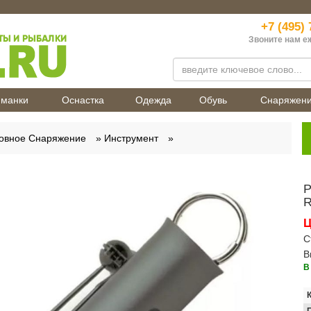
+7 (495) 
Звоните нам е
манки
Оснастка
Одежда
Обувь
Снаряжен
овное Снаряжение
Инструмент
Р
R
Ц
С
В
В