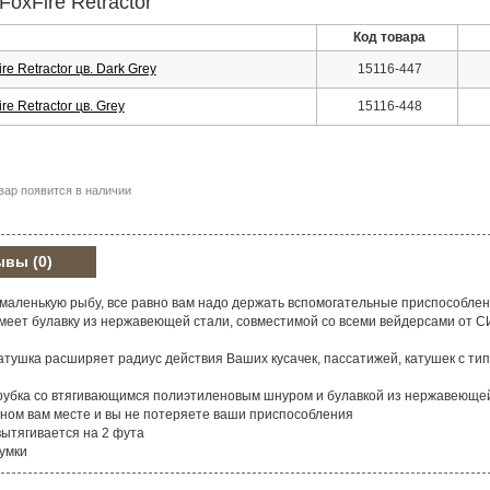
oxFire Retractor
Код товара
 Retractor цв. Dark Grey
15116-447
 Retractor цв. Grey
15116-448
вар появится в наличии
ывы
(0)
маленькую рыбу, все равно вам надо держать вспомогательные приспособлен
меет булавку из нержавеющей стали, совместимой со всеми вейдерсами от С
тушка расширяет радиус действия Ваших кусачек, пассатижей, катушек с тип
рубка со втягивающимся полиэтиленовым шнуром и булавкой из нержавеющей
бном вам месте и вы не потеряете ваши приспособления
ытягивается на 2 фута
умки