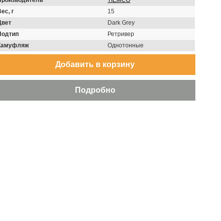
Производитель
TIEMCO
ес, г
15
Цвет
Dark Grey
Подтип
Ретривер
Камуфляж
Однотонные