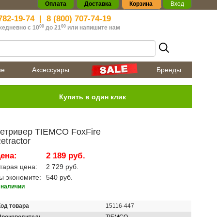
Оплата
Доставка
Корзина
Вход
782-19-74
|
8 (800) 707-74-19
00
00
жедневно с 10
до 21
или
напишите нам
ие
Аксессуары
Бренды
етривер TIEMCO FoxFire
etractor
ена:
2 189 руб.
тарая цена:
2 729 руб.
ы экономите:
540 руб.
 наличии
Код товара
15116-447