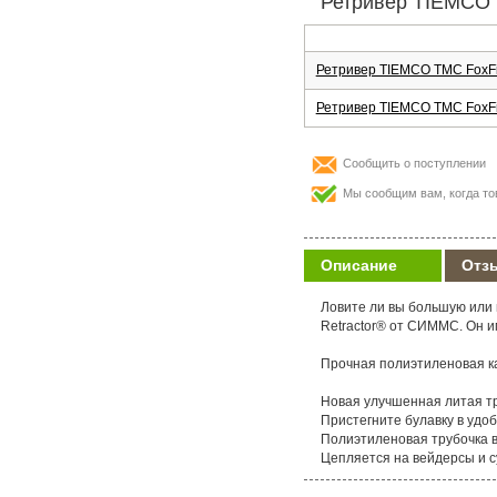
Ретривер TIEMCO F
Ретривер TIEMCO TMC FoxFire
Ретривер TIEMCO TMC FoxFire
Сообщить о поступлении
Мы сообщим вам, когда то
Описание
Отз
Ловите ли вы большую или 
Retractor® от СИММС. Он и
Прочная полиэтиленовая ка
Новая улучшенная литая т
Пристегните булавку в удо
Полиэтиленовая трубочка в
Цепляется на вейдерсы и с