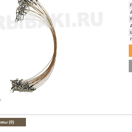
.
ывы
(0)