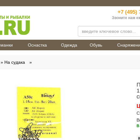
+7 (495) 
Звоните нам е
манки
Оснастка
Одежда
Обувь
Снаряжен
На судака
П
1
с
Ц
С
В
В