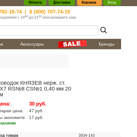
Оплата
Доставка
Корзина
Вход
782-19-74
|
8 (800) 707-74-19
00
00
жедневно с 10
до 21
или
напишите нам
ие
Аксессуары
Бренды
оводок КНЯЗЕВ нерж. ст.
X7 RS№8 CS№1 0,40 мм 20
м
ена:
30 руб.
тарая цена:
47 руб.
ы экономите:
17 руб.
 наличии
Код товара
3934-143