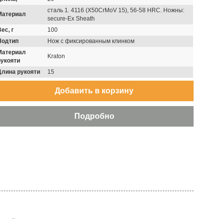
сталь 1. 4116 (X50CrMoV 15), 56-58 HRC. Ножны:
Материал
secure-Ex Sheath
ес, г
100
Подтип
Нож с фиксированным клинком
Материал
Kraton
рукояти
Длина рукояти
15