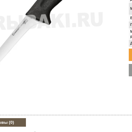
В
ывы
(0)