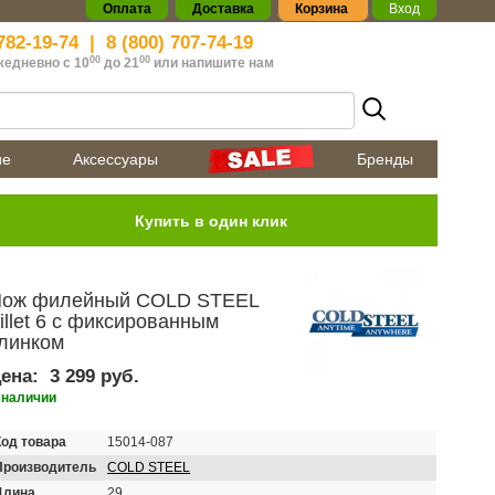
Оплата
Доставка
Корзина
Вход
782-19-74
|
8 (800) 707-74-19
00
00
жедневно с 10
до 21
или
напишите нам
ие
Аксессуары
Бренды
ож филейный COLD STEEL
illet 6 с фиксированным
линком
ена:
3 299 руб.
 наличии
Код товара
15014-087
Производитель
COLD STEEL
Длина,
29