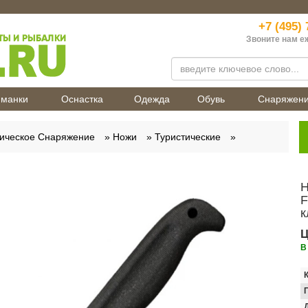
+7 (495) 
Звоните нам е
манки
Оснастка
Одежда
Обувь
Снаряжен
тическое Снаряжение
Ножи
Туристические
Н
F
к
Ц
В